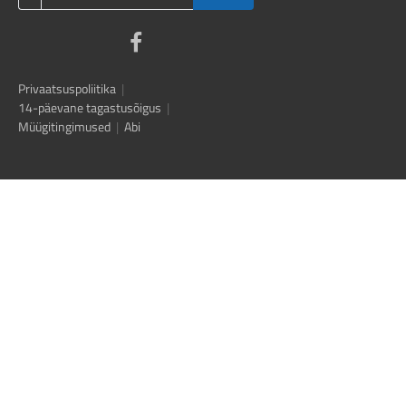
Privaatsuspoliitika
|
14-päevane tagastusõigus
|
Müügitingimused
|
Abi