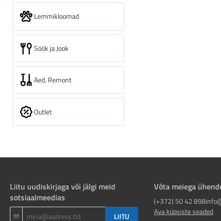
Lemmikloomad
Söök ja Jook
Aed, Remont
Outlet
Liitu uudiskirjaga või jälgi meid
Võta meiega ühend
sotsiaalmeedias
(+372) 50 42 898
info
Ava küpsiste seaded
LIITU