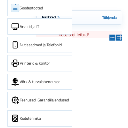
Soodustooted
Tühjenda
Filtrid
Arvutid ja IT
Tooteid ei leitud!
Nutiseadmed ja Telefonid
Printerid & kontor
Võrk & turvalahendused
Teenused, Garantiilaiendused
Kodutehnika