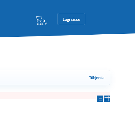
Logi sisse
0
0.00
€
Tühjenda