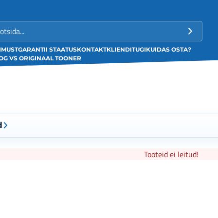
LIMUST
GARANTII STAATUS
KONTAKT
KLIENDITUGI
KUIDAS OSTA?
G VS ORIGINAAL TOONER
d
Tooteid ei leitud!