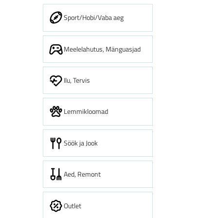
Sport/Hobi/Vaba aeg
Meelelahutus, Mänguasjad
Ilu, Tervis
Lemmikloomad
Söök ja Jook
Aed, Remont
Outlet