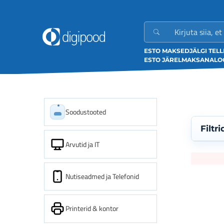
ESTO MAKSED
JÄLGI TEL
ESTO JÄRELMAKS
ANALOO
Soodustooted
Filtri
Arvutid ja IT
Nutiseadmed ja Telefonid
Printerid & kontor