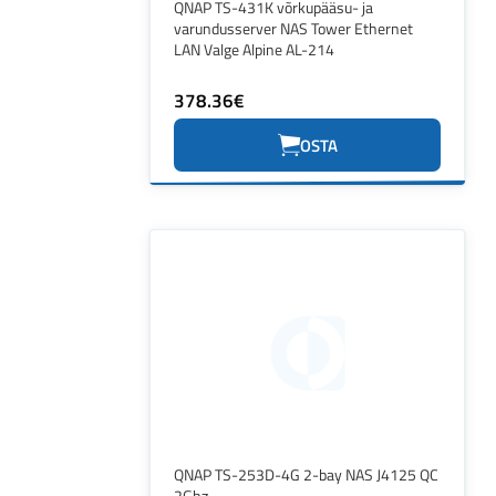
QNAP TS-431K võrkupääsu- ja
varundusserver NAS Tower Ethernet
LAN Valge Alpine AL-214
378.36€
OSTA
QNAP TS-253D-4G 2-bay NAS J4125 QC
2Ghz