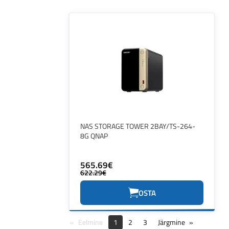
NAS STORAGE TOWER 2BAY/TS-264-
8G QNAP
565.69€
622.29€
OSTA
Eelmine
1
2
3
Järgmine