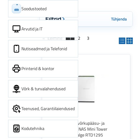
Soodustooted
Tühjenda
Filtrid
Arvutid ja IT
Eelmine
1
2
3
Järgmine
Nutiseadmed ja Telefonid
Printerid & kontor
Võrk & turvalahendused
Teenused, Garantiilaiendused
QNAP TS-128A võrkupääsu- ja
Kodutehnika
varundusserver NAS Mini Tower
Ethernet LAN Valge RTD1295