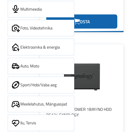
Multimeedia
155.24€
OSTA
Foto, Videotehnika
Elektroonika & energia
Auto, Moto
Sport/Hobi/Vaba aeg
Meelelahutus, Mänguasjad
NAS STORAGE TOWER 1BAY/NO HDD
DS124 SYNOLOGY
Ilu, Tervis