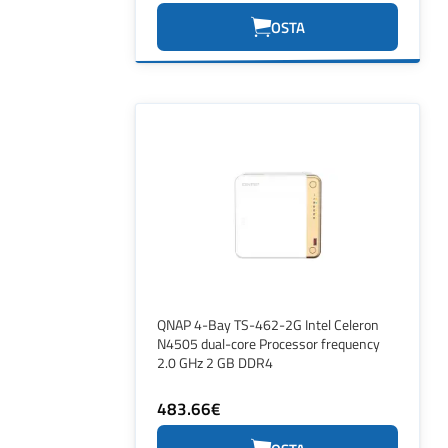
OSTA
QNAP 4-Bay TS-462-2G Intel Celeron
N4505 dual-core Processor frequency
2.0 GHz 2 GB DDR4
483.66€