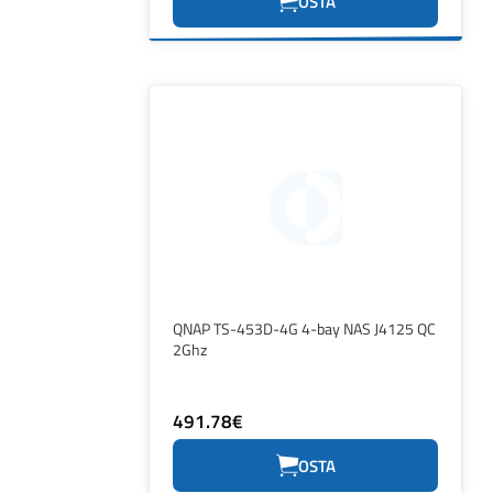
OSTA
QNAP TS-453D-4G 4-bay NAS J4125 QC
2Ghz
491.78€
OSTA