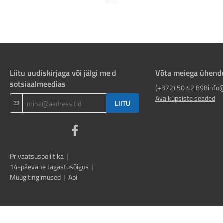
Liitu uudiskirjaga või jälgi meid
Võta meiega ühend
sotsiaalmeedias
(+372) 50 42 898
info
Ava küpsiste seaded
LIITU
Privaatsuspoliitika
|
14-päevane tagastusõigus
|
Müügitingimused
|
Abi