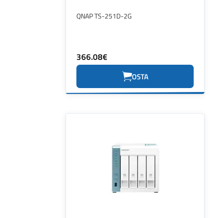
QNAP TS-251D-2G
366.08€
OSTA