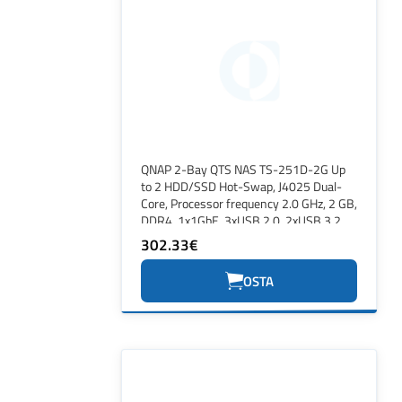
QNAP 2-Bay QTS NAS TS-251D-2G Up
to 2 HDD/SSD Hot-Swap, J4025 Dual-
Core, Processor frequency 2.0 GHz, 2 GB,
DDR4, 1x1GbE, 3xUSB 2.0, 2xUSB 3.2
Gen 1, 1xPCIe, 1xHDMI 2.0
302.33€
OSTA