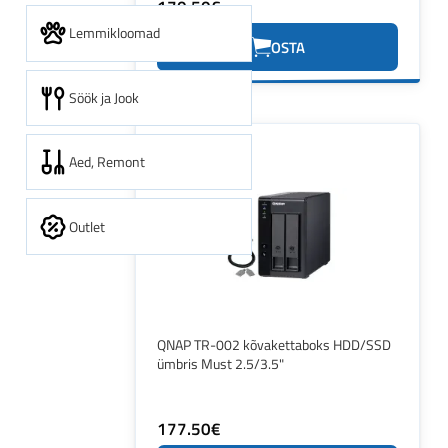
170.50€
Lemmikloomad
OSTA
Söök ja Jook
Aed, Remont
Outlet
QNAP TR-002 kõvakettaboks HDD/SSD
ümbris Must 2.5/3.5"
177.50€