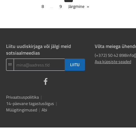
8
...
9
Järgmine
Liitu uudiskirjaga või jälgi meid
Võta meiega ühend
sotsiaalmeedias
(+372) 50 42 898
info
Ava küpsiste seaded
LIITU
Privaatsuspoliitika
|
14-päevane tagastusõigus
|
Müügitingimused
|
Abi