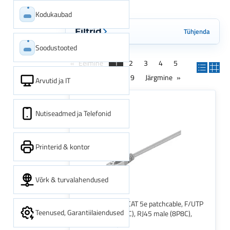
Kodukaubad
Tühjenda
Filtrid
Soodustooted
Eelmine
1
2
3
4
5
6
7
8
...
9
Järgmine
Arvutid ja IT
Nutiseadmed ja Telefonid
Printerid & kontor
Võrk & turvalahendused
Goobay 68618 CAT 5e patchcable, F/UTP
Teenused, Garantiilaiendused
RJ45 male (8P8C), RJ45 male (8P8C),
0,25 m, Grey