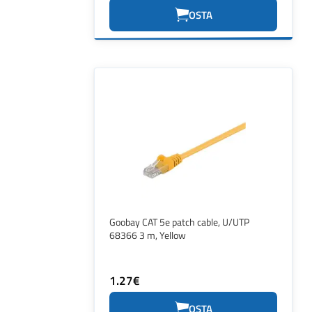
OSTA
Goobay CAT 5e patch cable, U/UTP
68366 3 m, Yellow
1.27€
OSTA