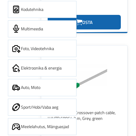
Kodutehnika
1.04€
OSTA
Multimeedia
Foto, Videotehnika
Elektroonika & energia
Auto, Moto
Sport/Hobi/Vaba aeg
Goobay CAT 5e Crossover-patch cable,
U/UTP 68864 2 m, Grey, green
Meelelahutus, Mänguasjad