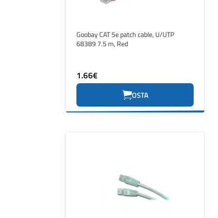
Goobay CAT 5e patch cable, U/UTP
68389 7.5 m, Red
1.66€
OSTA