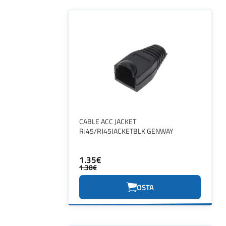
CABLE ACC JACKET
RJ45/RJ45JACKETBLK GENWAY
1.35€
1.38€
OSTA