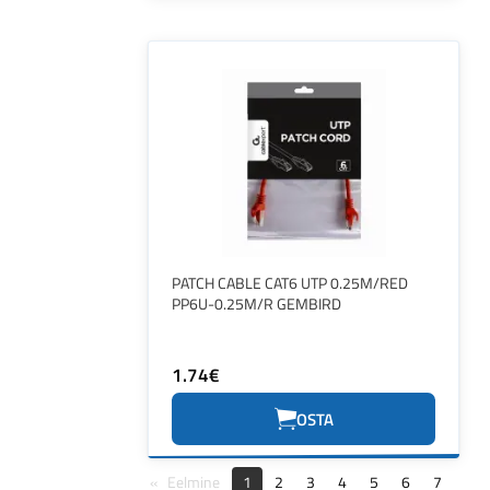
PATCH CABLE CAT6 UTP 0.25M/RED
PP6U-0.25M/R GEMBIRD
1.74€
OSTA
Eelmine
1
2
3
4
5
6
7