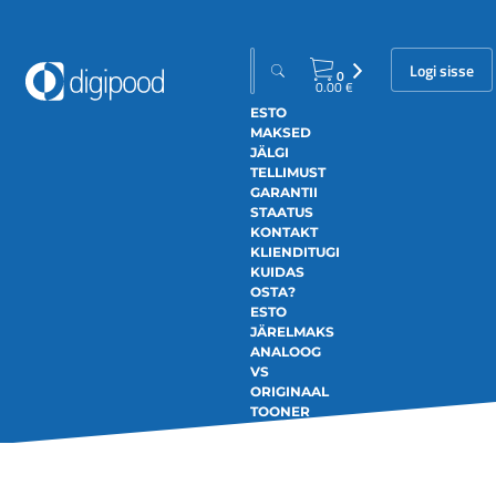
Logi sisse
0
0.00
€
ESTO
MAKSED
JÄLGI
TELLIMUST
GARANTII
STAATUS
KONTAKT
KLIENDITUGI
KUIDAS
OSTA?
ESTO
JÄRELMAKS
ANALOOG
VS
ORIGINAAL
TOONER