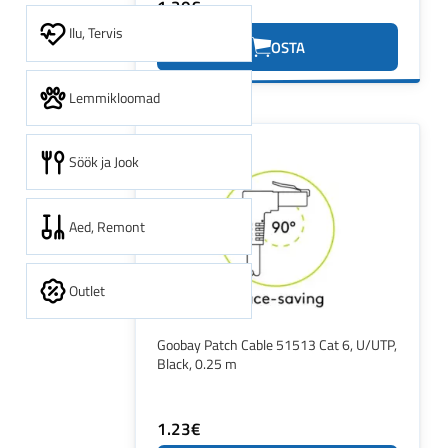
1.20€
Ilu, Tervis
OSTA
Lemmikloomad
Söök ja Jook
Aed, Remont
Outlet
Goobay Patch Cable 51513 Cat 6, U/UTP,
Black, 0.25 m
1.23€