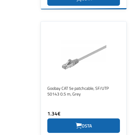
Goobay CAT 5e patchcable, SF/UTP
50143 0.5 m, Grey
1.34€
OSTA