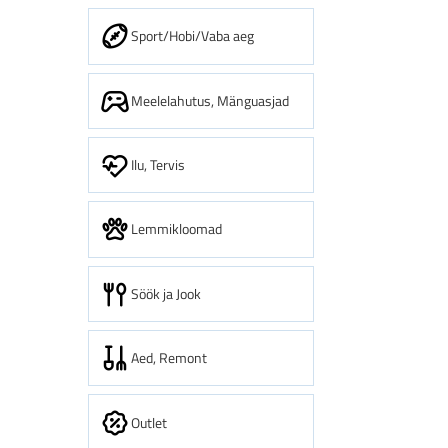
Sport/Hobi/Vaba aeg
Meelelahutus, Mänguasjad
Ilu, Tervis
Lemmikloomad
Söök ja Jook
Aed, Remont
Outlet