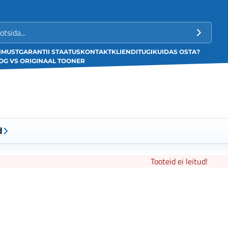
LIMUST
GARANTII STAATUS
KONTAKT
KLIENDITUGI
KUIDAS OSTA?
G VS ORIGINAAL TOONER
d
Tooteid ei leitud!