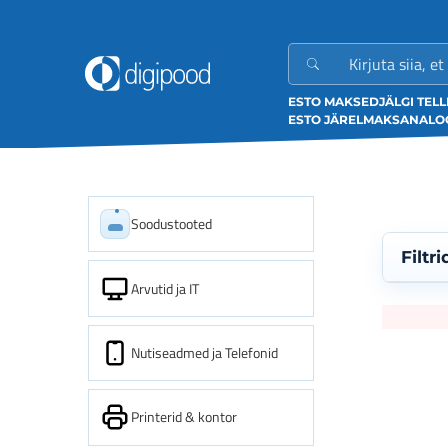
ESTO MAKSED
JÄLGI TEL
ESTO JÄRELMAKS
ANALOO
Soodustooted
Filtri
Arvutid ja IT
Nutiseadmed ja Telefonid
Printerid & kontor