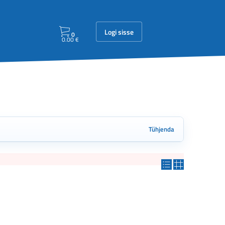
Logi sisse
0
0.00
€
Tühjenda