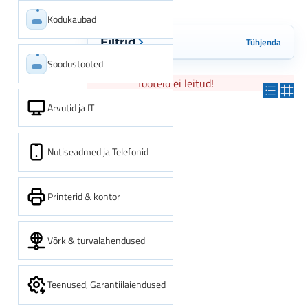
Kodukaubad
Tühjenda
Filtrid
Soodustooted
Tooteid ei leitud!
Arvutid ja IT
Nutiseadmed ja Telefonid
Printerid & kontor
Võrk & turvalahendused
Teenused, Garantiilaiendused