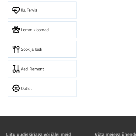
Ilu, Tervis
Lemmikloomad
Söök ja Jook
Aed, Remont
Outlet
Liitu uudiskirjaga või jälgi meid
Võta meiega ühend