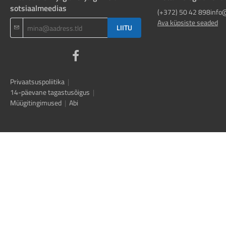
sotsiaalmeedias
(+372) 50 42 898
info
Ava küpsiste seaded
LIITU
Privaatsuspoliitika
|
14-päevane tagastusõigus
|
Müügitingimused
|
Abi