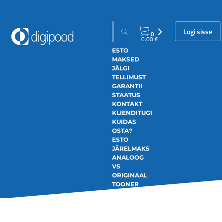
Logi sisse
0
0.00
€
ESTO
MAKSED
JÄLGI
TELLIMUST
GARANTII
STAATUS
KONTAKT
KLIENDITUGI
KUIDAS
OSTA?
ESTO
JÄRELMAKS
ANALOOG
VS
ORIGINAAL
TOONER