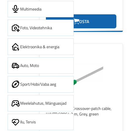
Multimeedia
1.04€
OSTA
Foto, Videotehnika
Elektroonika & energia
Auto, Moto
Sport/Hobi/Vaba aeg
Meelelahutus, Mänguasjad
Goobay CAT 5e Crossover-patch cable,
U/UTP 68864 2 m, Grey, green
Ilu, Tervis