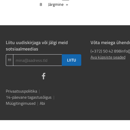
8
Järgmine
Liitu uudiskirjaga või jälgi meid
Võta meiega ühend
sotsiaalmeedias
(+372) 50 42 898
info
Ava küpsiste seaded
LIITU
Privaatsuspoliitika
|
14-päevane tagastusõigus
|
Müügitingimused
|
Abi