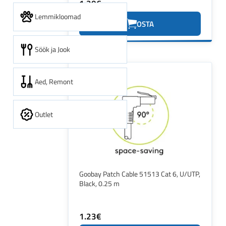
1.20€
Lemmikloomad
OSTA
Söök ja Jook
Aed, Remont
Outlet
Goobay Patch Cable 51513 Cat 6, U/UTP,
Black, 0.25 m
1.23€