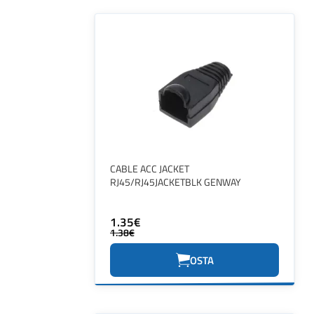
CABLE ACC JACKET
RJ45/RJ45JACKETBLK GENWAY
1.35€
1.38€
OSTA