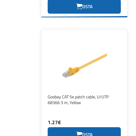
OSTA
Goobay CAT 5e patch cable, U/UTP
68366 3 m, Yellow
1.27€
OSTA