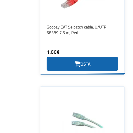
Goobay CAT 5e patch cable, U/UTP
68389 7.5 m, Red
1.66€
OSTA