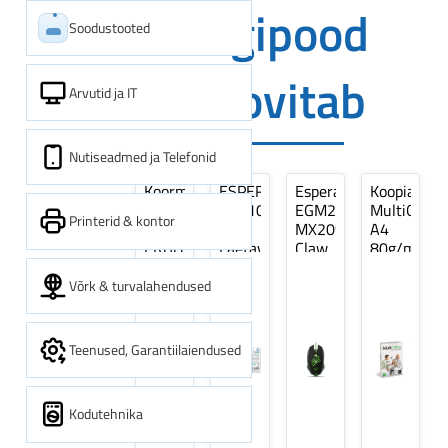
Digipood
Soodustooted
soovitab
Arvutid ja IT
Nutiseadmed ja Telefonid
Koormarihm
ESPERANZA
Esperanza
Koopiapabe
10m
EZA106
EGM209G
MultiOffice
Printerid & kontor
(9,5+0,5m)
-
MX209
A4
ERGO
Laetavad
Claw
80g/m2,
Pikk
patareid
Optiline
500
pinguti,
Ni-
Mänguri
lehte
Võrk & turvalahendused
Sinine
MH
Hiir
3Re
1tk
AA
(kogus
2600MAH
5
Teenused, Garantiilaiendused
4 tk
pakki)
Kodutehnika