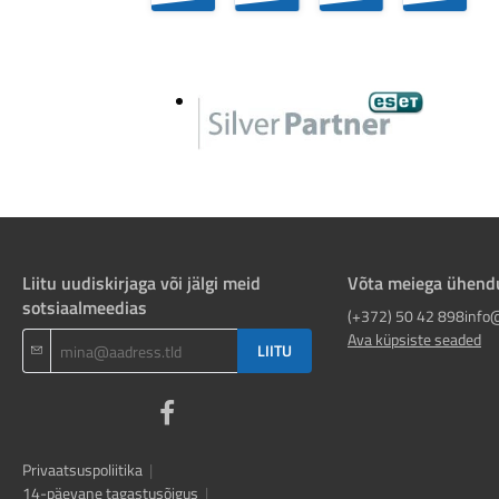
Liitu uudiskirjaga või jälgi meid
Võta meiega ühend
sotsiaalmeedias
(+372) 50 42 898
info
Ava küpsiste seaded
LIITU
Privaatsuspoliitika
|
14-päevane tagastusõigus
|