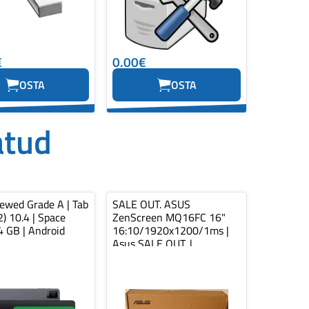
€
0.00€
OSTA
OSTA
atud
ewed Grade A | Tab
SALE OUT. ASUS
) 10.4 | Space
ZenScreen MQ16FC 16"
4 GB | Android
16:10/1920x1200/1ms |
Asus SALE OUT. |
ZenScreen OLED MQ16FC |
1...