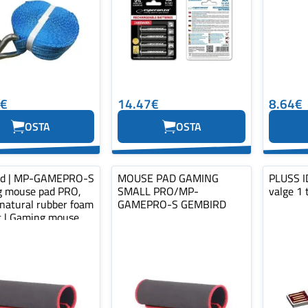
0€
14.47€
8.64€
OSTA
OSTA
rd | MP-GAMEPRO-S
MOUSE PAD GAMING
PLUSS ID
 mouse pad PRO,
SMALL PRO/MP-
valge 1 
 natural rubber foam
GAMEPRO-S GEMBIRD
ic | Gaming mouse