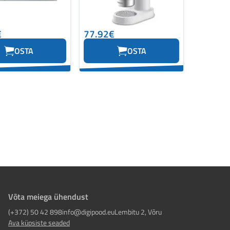
€
77.92€
OSTA
OSTA
Võta meiega ühendust
(+372) 50 42 898
info@digipood.eu
Lembitu 2, Võru
Ava küpsiste seaded