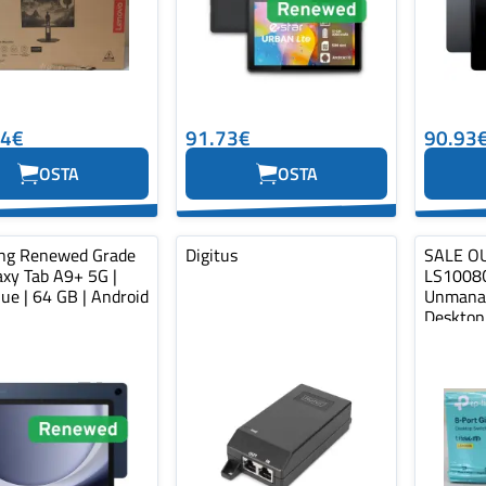
44€
91.73€
90.93
OSTA
OSTA
ng Renewed Grade
Digitus
SALE OU
axy Tab A9+ 5G |
LS1008G
ue | 64 GB | Android
Unmana
Desktop
Ports, P
OUT. D...