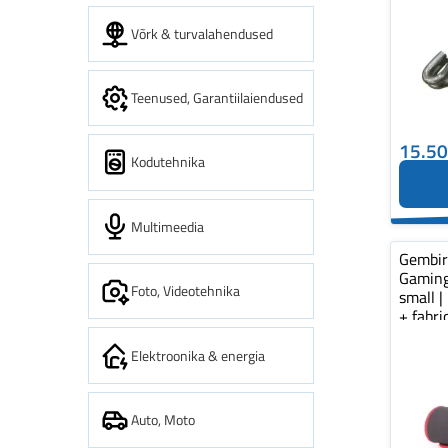
Võrk & turvalahendused
Teenused, Garantiilaiendused
15.5
Kodutehnika
Multimeedia
Gembi
Gaming
Foto, Videotehnika
small |
+ fabr
pad...
Elektroonika & energia
Auto, Moto