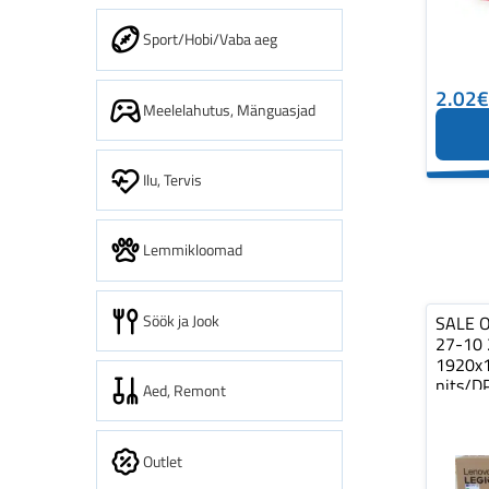
Sport/Hobi/Vaba aeg
2.02€
Meelelahutus, Mänguasjad
Ilu, Tervis
Lemmikloomad
Söök ja Jook
SALE O
27-10 
1920x
nits/D
Aed, Remont
Warrant
Outlet