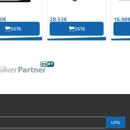
40€
28.53€
16.98
OSTA
OSTA
LIITU