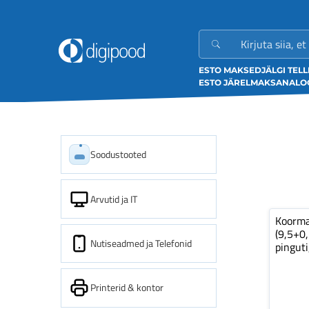
ESTO MAKSED
JÄLGI TEL
ESTO JÄRELMAKS
ANALOO
Soodustooted
Arvutid ja IT
Koorm
(9,5+0
Nutiseadmed ja Telefonid
pinguti
Printerid & kontor