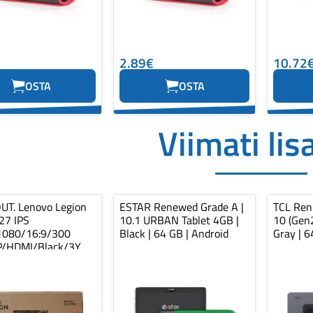
2.89€
10.72
OSTA
OSTA
Viimati lis
UT. Lenovo Legion
ESTAR Renewed Grade A |
TCL Ren
27 IPS
10.1 URBAN Tablet 4GB |
10 (Gen2
1080/16:9/300
Black | 64 GB | Android
Gray | 6
P/HDMI/Black/3Y
y | SALE OUT. 2...