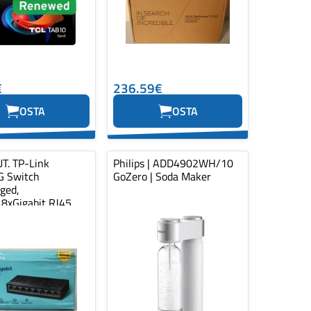
€
236.59€
OSTA
OSTA
T. TP-Link
Philips | ADD4902WH/10
 Switch
GoZero | Soda Maker
ged,
,8xGigabit RJ45
lastic case | SALE