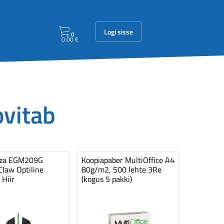
Logi sisse
0
0.00
€
ovitab
nza EGM209G
Koopiapaber MultiOffice A4
law Optiline
80g/m2, 500 lehte 3Re
 Hiir
(kogus 5 pakki)