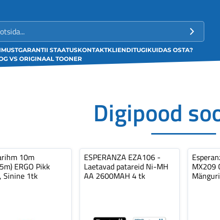
LIMUST
GARANTII STAATUS
KONTAKT
KLIENDITUGI
KUIDAS OSTA?
G VS ORIGINAAL TOONER
Digipood so
arihm 10m
ESPERANZA EZA106 -
Espera
,5m) ERGO Pikk
Laetavad patareid Ni-MH
MX209 C
, Sinine 1tk
AA 2600MAH 4 tk
Mänguri