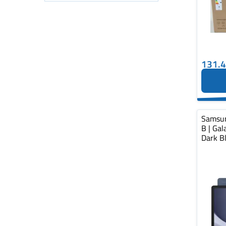
131.
Samsu
B | Gal
Dark Bl