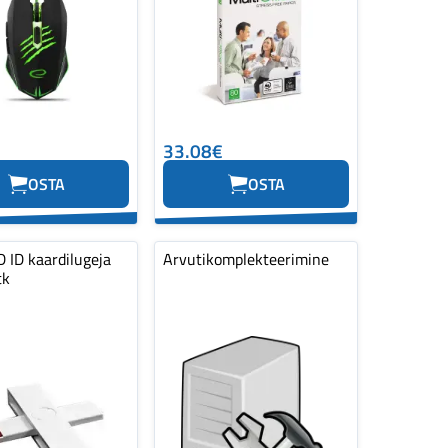
33.08€
OSTA
OSTA
 ID kaardilugeja
Arvutikomplekteerimine
tk