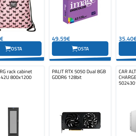
0€
49.59€
35.40
OSTA
OSTA
G rack cabinet
PALIT RTX 5050 Dual 8GB
CAR AL
 42U 800x1200
GDDR6 128bit
CHARGE
502430