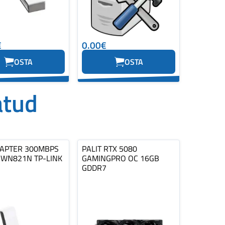
€
0.00€
OSTA
OSTA
atud
APTER 300MBPS
PALIT RTX 5080
-WN821N TP-LINK
GAMINGPRO OC 16GB
GDDR7