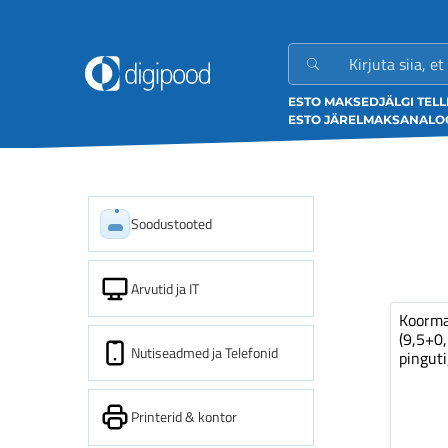
ESTO MAKSED
JÄLGI TEL
ESTO JÄRELMAKS
ANALOO
Soodustooted
Arvutid ja IT
Koorm
(9,5+0
Nutiseadmed ja Telefonid
pinguti
Printerid & kontor