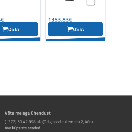
4€
1353.83€
OSTA
OSTA
Võta meiega ühendust
(+372) 50 42 898
info@digipood.eu
Lembitu 2, Võru
Ava küpsiste seaded