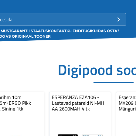
LIMUST
GARANTII STAATUS
KONTAKT
KLIENDITUGI
KUIDAS OSTA?
G VS ORIGINAAL TOONER
Digipood so
arihm 10m
ESPERANZA EZA106 -
Espera
,5m) ERGO Pikk
Laetavad patareid Ni-MH
MX209 C
, Sinine 1tk
AA 2600MAH 4 tk
Mänguri