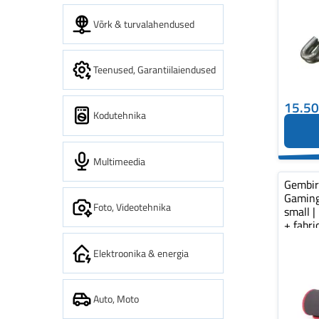
Võrk & turvalahendused
Teenused, Garantiilaiendused
15.5
Kodutehnika
Multimeedia
Gembi
Gaming
Foto, Videotehnika
small |
+ fabr
pad...
Elektroonika & energia
Auto, Moto