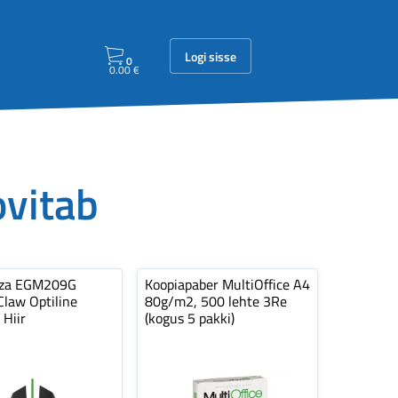
Logi sisse
0
0.00
€
ovitab
nza EGM209G
Koopiapaber MultiOffice A4
law Optiline
80g/m2, 500 lehte 3Re
 Hiir
(kogus 5 pakki)