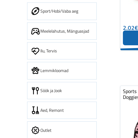
Sport/Hobi/Vaba aeg
2.02€
Meelelahutus, Mänguasjad
Ilu, Tervis
Lemmikloomad
Söök ja Jook
Sports
Doggie
Aed, Remont
Outlet