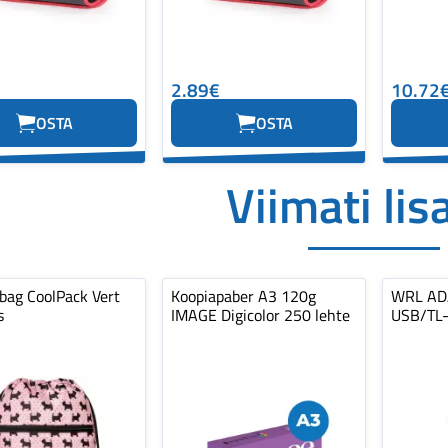
2.89€
10.72
OSTA
OSTA
Viimati lis
 bag CoolPack Vert
Koopiapaber A3 120g
WRL AD
s
IMAGE Digicolor 250 lehte
USB/TL