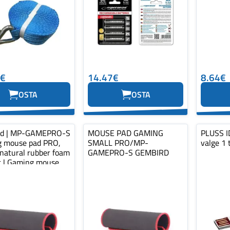
0€
14.47€
8.64€
OSTA
OSTA
rd | MP-GAMEPRO-S
MOUSE PAD GAMING
PLUSS ID
 mouse pad PRO,
SMALL PRO/MP-
valge 1 
 natural rubber foam
GAMEPRO-S GEMBIRD
ic | Gaming mouse