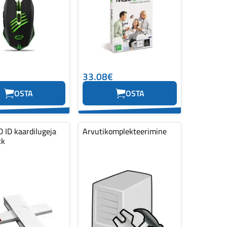
33.08€
OSTA
OSTA
 ID kaardilugeja
Arvutikomplekteerimine
tk