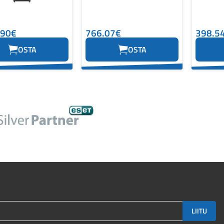
.90€
766.07€
398.5
OSTA
OSTA
LIITU