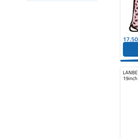
17.5
LANBER
19inch