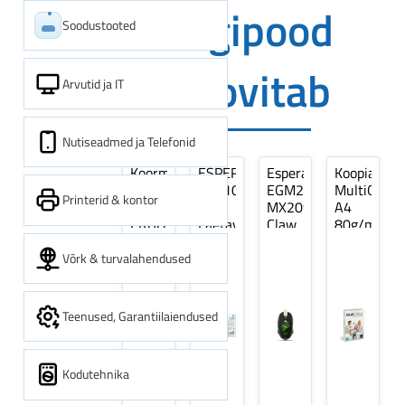
Digipood
Soodustooted
soovitab
Arvutid ja IT
Nutiseadmed ja Telefonid
Koormarihm
ESPERANZA
Esperanza
Koopiapabe
10m
EZA106
EGM209G
MultiOffice
Printerid & kontor
(9,5+0,5m)
-
MX209
A4
ERGO
Laetavad
Claw
80g/m2,
Pikk
patareid
Optiline
500
pinguti,
Ni-
Mänguri
lehte
Võrk & turvalahendused
Sinine
MH
Hiir
3Re
1tk
AA
(kogus
2600MAH
5
Teenused, Garantiilaiendused
4 tk
pakki)
Kodutehnika