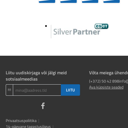
Liitu uudiskirjaga või jälgi meid
Võta meiega ühend
sotsiaalmeedias
(+372) 50 42 898
info
Ava küpsiste seaded
LIITU
Privaatsuspoliitika
|
14-päevane tagastusõigus
|