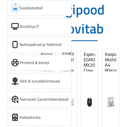
Digipood
Soodustooted
soovitab
Arvutid ja IT
Nutiseadmed ja Telefonid
Koormarihm
ESPERANZA
Esperanza
Koopiapabe
10m
EZA106
EGM209G
MultiOffice
Printerid & kontor
(9,5+0,5m)
-
MX209
A4
ERGO
Laetavad
Claw
80g/m2,
Pikk
patareid
Optiline
500
pinguti,
Ni-
Mänguri
lehte
Võrk & turvalahendused
Sinine
MH
Hiir
3Re
1tk
AA
(kogus
2600MAH
5
Teenused, Garantiilaiendused
4 tk
pakki)
Kodutehnika