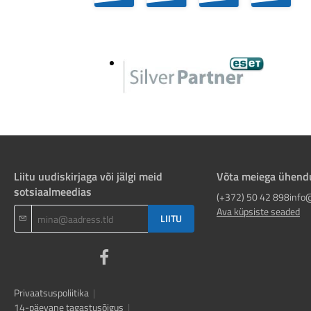
Liitu uudiskirjaga või jälgi meid
Võta meiega ühend
sotsiaalmeedias
(+372) 50 42 898
info
Ava küpsiste seaded
LIITU
Privaatsuspoliitika
|
14-päevane tagastusõigus
|