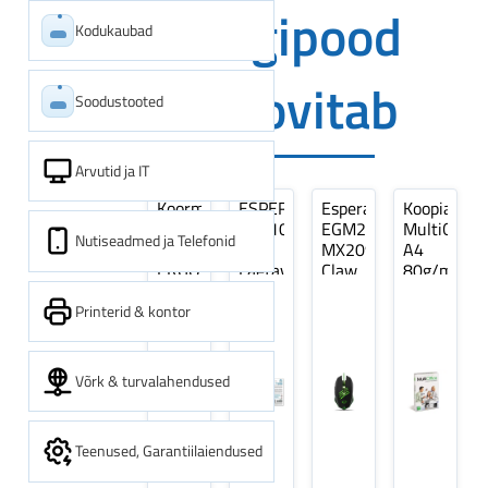
Digipood
Kodukaubad
soovitab
Soodustooted
Arvutid ja IT
Koormarihm
ESPERANZA
Esperanza
Koopiapabe
10m
EZA106
EGM209G
MultiOffice
Nutiseadmed ja Telefonid
(9,5+0,5m)
-
MX209
A4
ERGO
Laetavad
Claw
80g/m2,
Pikk
patareid
Optiline
500
pinguti,
Ni-
Mänguri
lehte
Printerid & kontor
Sinine
MH
Hiir
3Re
1tk
AA
(kogus
2600MAH
5
Võrk & turvalahendused
4 tk
pakki)
Teenused, Garantiilaiendused