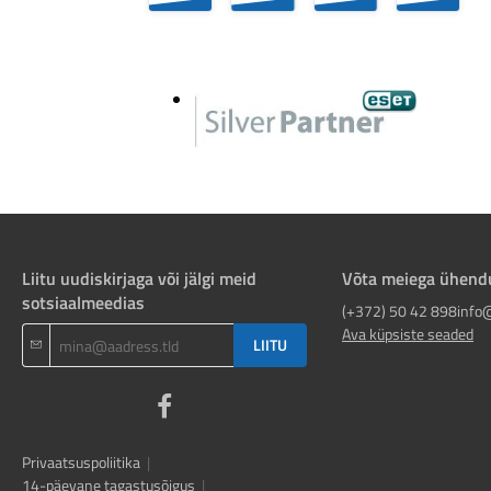
Liitu uudiskirjaga või jälgi meid
Võta meiega ühend
sotsiaalmeedias
(+372) 50 42 898
info
Ava küpsiste seaded
LIITU
Privaatsuspoliitika
|
14-päevane tagastusõigus
|