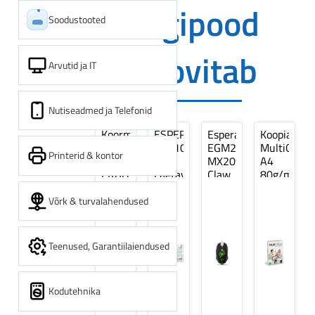
Digipood
Soodustooted
soovitab
Arvutid ja IT
Nutiseadmed ja Telefonid
Koormarihm
ESPERANZA
Esperanza
Koopiapabe
10m
EZA106
EGM209G
MultiOffice
Printerid & kontor
(9,5+0,5m)
-
MX209
A4
ERGO
Laetavad
Claw
80g/m2,
Pikk
patareid
Optiline
500
pinguti,
Ni-
Mänguri
lehte
Võrk & turvalahendused
Sinine
MH
Hiir
3Re
1tk
AA
(kogus
2600MAH
5
Teenused, Garantiilaiendused
4 tk
pakki)
Kodutehnika