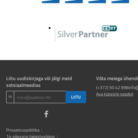
Liitu uudiskirjaga või jälgi meid
Võta meiega ühend
sotsiaalmeedias
(+372) 50 42 898
info
Ava küpsiste seaded
LIITU
Privaatsuspoliitika
|
14-päevane tagastusõigus
|