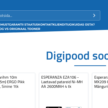
LIMUST
GARANTII STAATUS
KONTAKT
KLIENDITUGI
KUIDAS OSTA?
G VS ORIGINAAL TOONER
Digipood so
arihm 10m
ESPERANZA EZA106 -
Espera
,5m) ERGO Pikk
Laetavad patareid Ni-MH
MX209 C
, Sinine 1tk
AA 2600MAH 4 tk
Mänguri