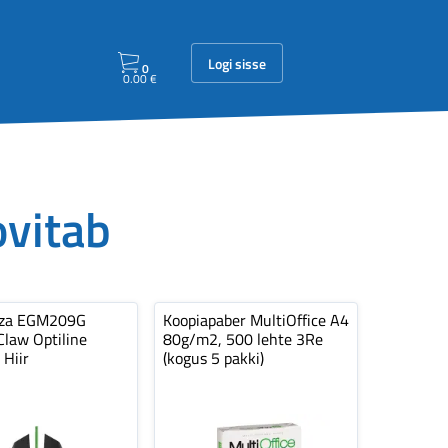
Logi sisse
0
0.00
€
ovitab
nza EGM209G
Koopiapaber MultiOffice A4
law Optiline
80g/m2, 500 lehte 3Re
 Hiir
(kogus 5 pakki)