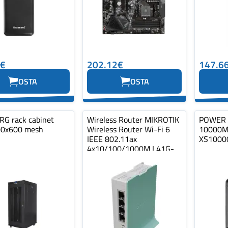
1€
202.12€
147.6
OSTA
OSTA
G rack cabinet
Wireless Router MIKROTIK
POWER 
00x600 mesh
Wireless Router Wi-Fi 6
10000M
IEEE 802.11ax
XS1000
4x10/100/1000M L41G-
2AXD