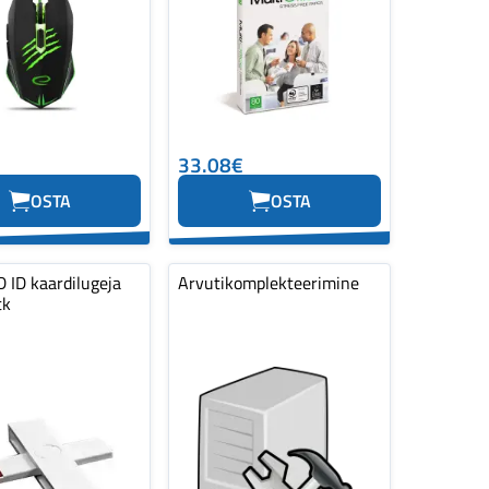
33.08€
OSTA
OSTA
 ID kaardilugeja
Arvutikomplekteerimine
tk