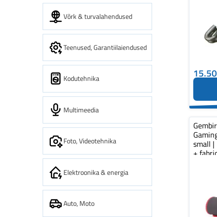
Võrk & turvalahendused
Teenused, Garantiilaiendused
15.5
Kodutehnika
Multimeedia
Gembi
Gaming
Foto, Videotehnika
small |
+ fabr
pad...
Elektroonika & energia
Auto, Moto