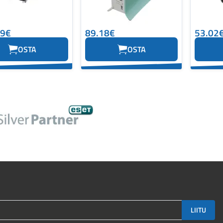
49€
89.18€
53.02
OSTA
OSTA
LIITU