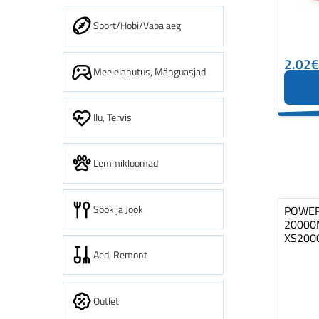
Sport/Hobi/Vaba aeg
2.02€
Meelelahutus, Mänguasjad
Ilu, Tervis
Lemmikloomad
Söök ja Jook
POWER
20000
XS200
Aed, Remont
Outlet