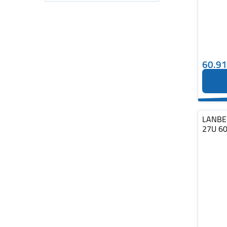
60.9
LANBER
27U 6