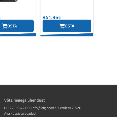
€
841.96€
OSTA
OSTA
Võta meiega ühendust
(+372) 50 42 898
info@digipood.eu
Lembitu 2, Võru
Ava küpsiste seaded