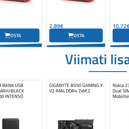
2.89€
10.72
OSTA
OSTA
Viimati lis
 BANK USB
GIGABYTE B550 GAMING X
Nokia 2
MAH/BLACK
V2 AM4 DDR4 2xM.2
Dual SIM
00 INTENSO
Mobiilte