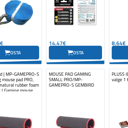
0€
14.47€
8.64€
OSTA
OSTA
rd | MP-GAMEPRO-S
MOUSE PAD GAMING
PLUSS ID
 mouse pad PRO,
SMALL PRO/MP-
valge 1 
 natural rubber foam
GAMEPRO-S GEMBIRD
ic | Gaming mouse