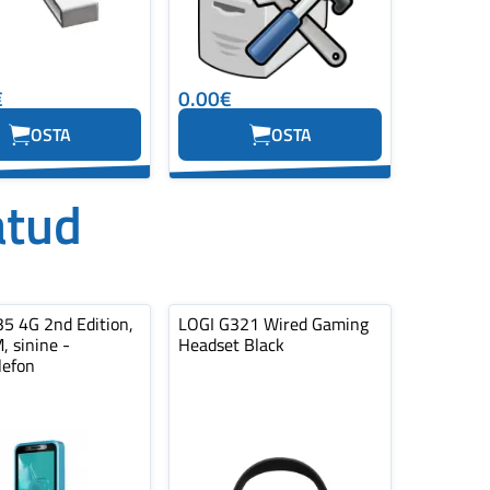
€
0.00€
OSTA
OSTA
atud
35 4G 2nd Edition,
LOGI G321 Wired Gaming
, sinine -
Headset Black
lefon