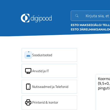
ESTO MAKSED
JÄLGI TEL
ESTO JÄRELMAKS
ANALOO
Soodustooted
Arvutid ja IT
Koorm
(9,5+0
Nutiseadmed ja Telefonid
pinguti
Printerid & kontor