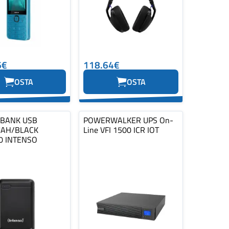
6€
118.64€
OSTA
OSTA
BANK USB
POWERWALKER UPS On-
AH/BLACK
Line VFI 1500 ICR IOT
0 INTENSO