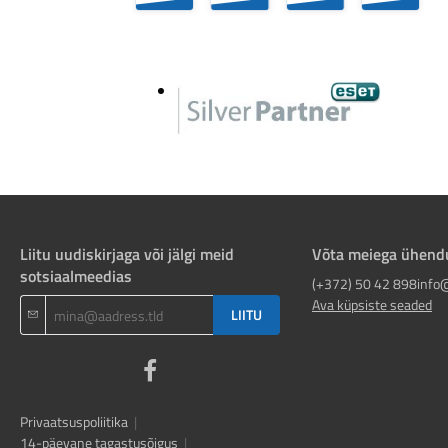
Liitu uudiskirjaga või jälgi meid
Võta meiega ühend
sotsiaalmeedias
(+372) 50 42 898
info
Ava küpsiste seaded
LIITU
Privaatsuspoliitika
|
14-päevane tagastusõigus
|