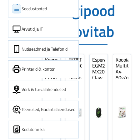
Digipood
Soodustooted
soovitab
Arvutid ja IT
Nutiseadmed ja Telefonid
Koormarihm
ESPERANZA
Esperanza
Koopiapabe
10m
EZA106
EGM209G
MultiOffice
Printerid & kontor
(9,5+0,5m)
-
MX209
A4
ERGO
Laetavad
Claw
80g/m2,
Pikk
patareid
Optiline
500
pinguti,
Ni-
Mänguri
lehte
Võrk & turvalahendused
Sinine
MH
Hiir
3Re
1tk
AA
(kogus
2600MAH
5
Teenused, Garantiilaiendused
4 tk
pakki)
Kodutehnika