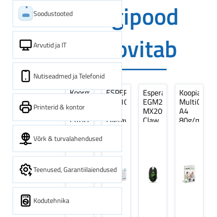
Digipood
Soodustooted
soovitab
Arvutid ja IT
Nutiseadmed ja Telefonid
Koormarihm
ESPERANZA
Esperanza
Koopiapabe
10m
EZA106
EGM209G
MultiOffice
Printerid & kontor
(9,5+0,5m)
-
MX209
A4
ERGO
Laetavad
Claw
80g/m2,
Pikk
patareid
Optiline
500
pinguti,
Ni-
Mänguri
lehte
Võrk & turvalahendused
Sinine
MH
Hiir
3Re
1tk
AA
(kogus
2600MAH
5
Teenused, Garantiilaiendused
4 tk
pakki)
Kodutehnika