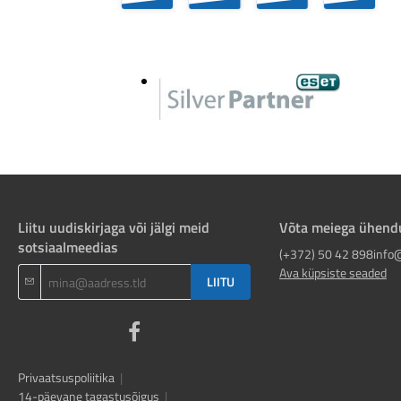
Liitu uudiskirjaga või jälgi meid
Võta meiega ühend
sotsiaalmeedias
(+372) 50 42 898
info
Ava küpsiste seaded
LIITU
Privaatsuspoliitika
|
14-päevane tagastusõigus
|