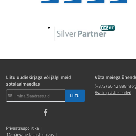
Liitu uudiskirjaga või jälgi meid
Võta meiega ühend
sotsiaalmeedias
(+372) 50 42 898
info
Ava küpsiste seaded
LIITU
Privaatsuspoliitika
|
14-päevane tagastusõigus
|