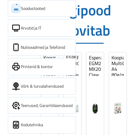
Digipood
Soodustooted
soovitab
Arvutid ja IT
Nutiseadmed ja Telefonid
Koormarihm
ESPERANZA
Esperanza
Koopiapabe
10m
EZA106
EGM209G
MultiOffice
Printerid & kontor
(9,5+0,5m)
-
MX209
A4
ERGO
Laetavad
Claw
80g/m2,
Pikk
patareid
Optiline
500
pinguti,
Ni-
Mänguri
lehte
Võrk & turvalahendused
Sinine
MH
Hiir
3Re
1tk
AA
(kogus
2600MAH
5
Teenused, Garantiilaiendused
4 tk
pakki)
Kodutehnika