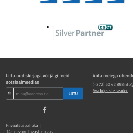
Liitu uudiskirjaga või jälgi meid
Võta meiega ühend
sotsiaalmeedias
(+372) 50 42 898
info
Ava küpsiste seaded
LIITU
Privaatsuspoliitika
|
14-päevane tagastusõigus
|