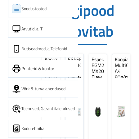
Digipood
Soodustooted
soovitab
Arvutid ja IT
Nutiseadmed ja Telefonid
Koormarihm
ESPERANZA
Esperanza
Koopiapabe
10m
EZA106
EGM209G
MultiOffice
Printerid & kontor
(9,5+0,5m)
-
MX209
A4
ERGO
Laetavad
Claw
80g/m2,
Pikk
patareid
Optiline
500
pinguti,
Ni-
Mänguri
lehte
Võrk & turvalahendused
Sinine
MH
Hiir
3Re
1tk
AA
(kogus
2600MAH
5
Teenused, Garantiilaiendused
4 tk
pakki)
Kodutehnika