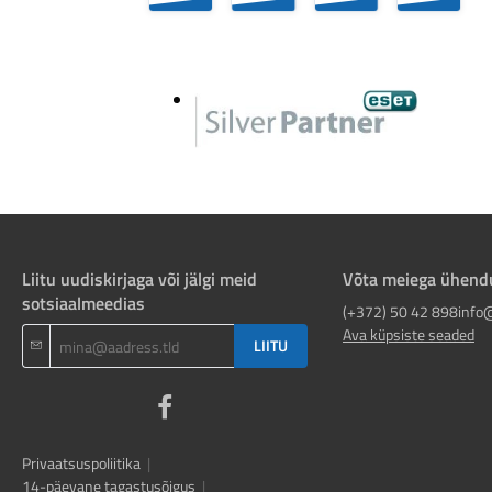
Liitu uudiskirjaga või jälgi meid
Võta meiega ühend
sotsiaalmeedias
(+372) 50 42 898
info
Ava küpsiste seaded
LIITU
Privaatsuspoliitika
|
14-päevane tagastusõigus
|