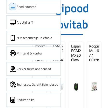
Digipood
Soodustooted
soovitab
Arvutid ja IT
Nutiseadmed ja Telefonid
Koormarihm
ESPERANZA
Esperanza
Koopiapabe
10m
EZA106
EGM209G
MultiOffice
Printerid & kontor
(9,5+0,5m)
-
MX209
A4
ERGO
Laetavad
Claw
80g/m2,
Pikk
patareid
Optiline
500
pinguti,
Ni-
Mänguri
lehte
Võrk & turvalahendused
Sinine
MH
Hiir
3Re
1tk
AA
(kogus
2600MAH
5
Teenused, Garantiilaiendused
4 tk
pakki)
Kodutehnika