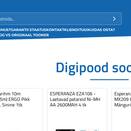
LIMUST
GARANTII STAATUS
KONTAKT
KLIENDITUGI
KUIDAS OSTA?
G VS ORIGINAAL TOONER
Digipood so
arihm 10m
ESPERANZA EZA106 -
Espera
,5m) ERGO Pikk
Laetavad patareid Ni-MH
MX209 C
, Sinine 1tk
AA 2600MAH 4 tk
Mänguri