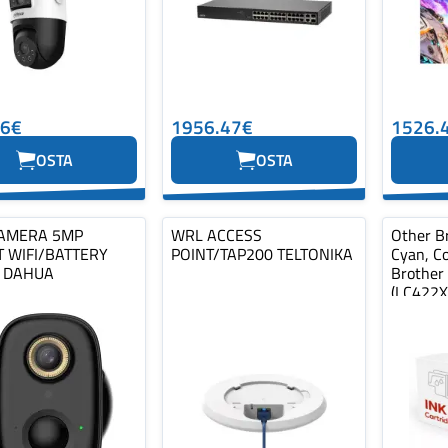
06€
1956.47€
1526.
OSTA
OSTA
AMERA 5MP
WRL ACCESS
Other Br
T WIFI/BATTERY
POINT/TAP200 TELTONIKA
Cyan, C
 DAHUA
Brother
(LC422X