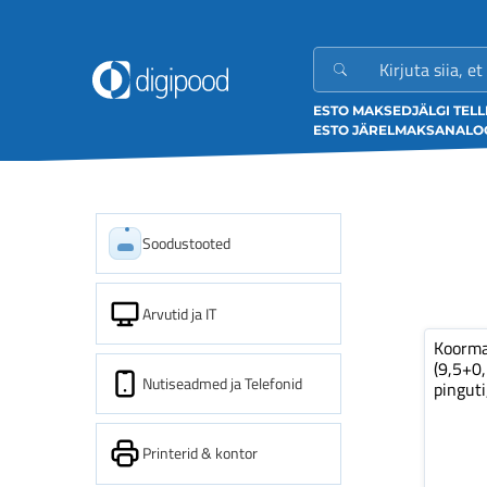
ESTO MAKSED
JÄLGI TEL
ESTO JÄRELMAKS
ANALOO
Soodustooted
Arvutid ja IT
Koorm
(9,5+0
Nutiseadmed ja Telefonid
pinguti
Printerid & kontor