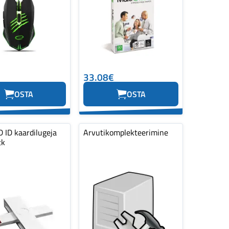
33.08€
OSTA
OSTA
 ID kaardilugeja
Arvutikomplekteerimine
tk