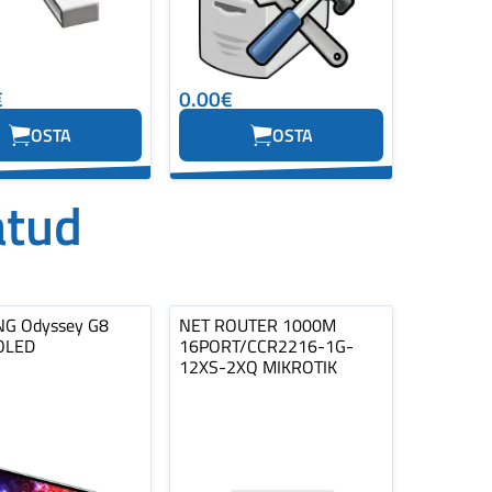
€
0.00€
OSTA
OSTA
atud
G Odyssey G8
NET ROUTER 1000M
OLED
16PORT/CCR2216-1G-
12XS-2XQ MIKROTIK