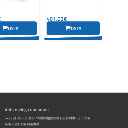
€
461.03€
OSTA
OSTA
Võta meiega ühendust
(+372) 50 42 898
info@digipood.eu
Lembitu 2, Võru
Ava küpsiste seaded