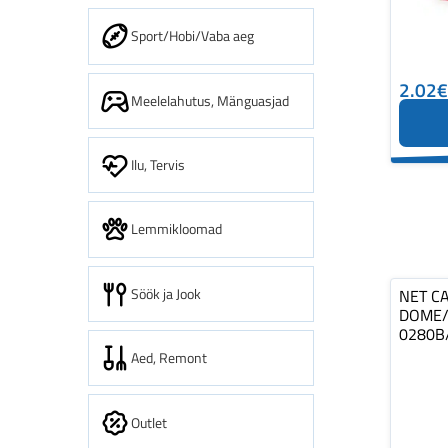
Sport/Hobi/Vaba aeg
2.02€
Meelelahutus, Mänguasjad
Ilu, Tervis
Lemmikloomad
Söök ja Jook
NET C
DOME/
0280B
Aed, Remont
Outlet