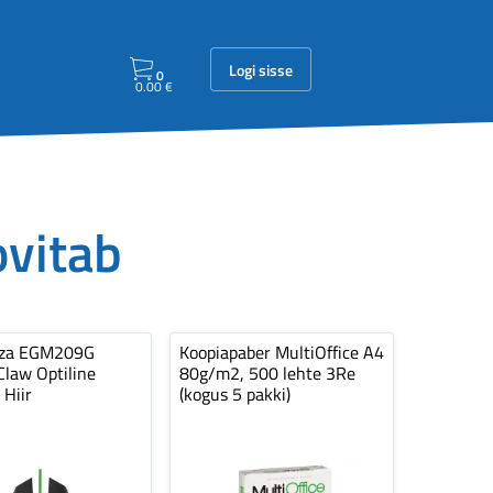
Logi sisse
0
0.00
€
ovitab
nza EGM209G
Koopiapaber MultiOffice A4
law Optiline
80g/m2, 500 lehte 3Re
 Hiir
(kogus 5 pakki)