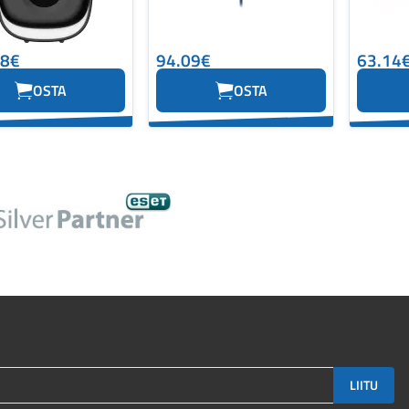
38€
94.09€
63.14
OSTA
OSTA
LIITU