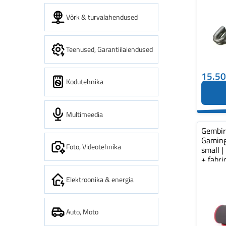
Võrk & turvalahendused
Teenused, Garantiilaiendused
15.5
Kodutehnika
Multimeedia
Gembi
Gaming
Foto, Videotehnika
small |
+ fabr
pad...
Elektroonika & energia
Auto, Moto