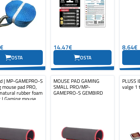
0€
14.47€
8.64€
OSTA
OSTA
rd | MP-GAMEPRO-S
MOUSE PAD GAMING
PLUSS ID
 mouse pad PRO,
SMALL PRO/MP-
valge 1 
 natural rubber foam
GAMEPRO-S GEMBIRD
ic | Gaming mouse