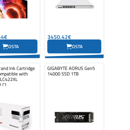
44€
3450.42€
OSTA
OSTA
and Ink Cartridge
GIGABYTE AORUS Gen5
ompatible with
14000 SSD 1TB
 LC422XL
LC)