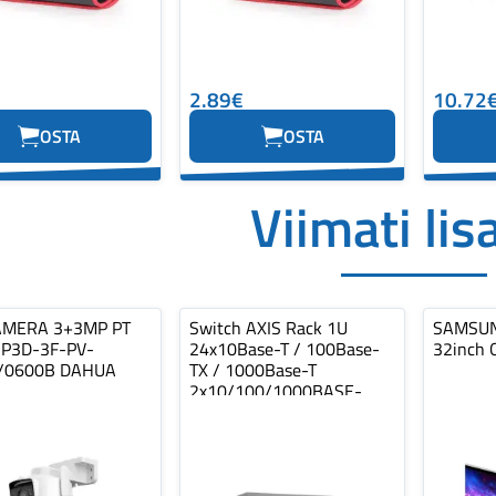
2.89€
10.72
OSTA
OSTA
Viimati lis
AMERA 3+3MP PT
Switch AXIS Rack 1U
SAMSUN
P3D-3F-PV-
24x10Base-T / 100Base-
32inch 
/0600B DAHUA
TX / 1000Base-T
2x10/100/1000BASE-
T/SFP combo 2xSFP…