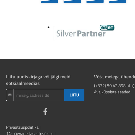
Liitu uudiskirjaga või jälgi meid
Võta meiega ühend
sotsiaalmeedias
(+372) 50 42 898
info
Ava küpsiste seaded
LIITU
Privaatsuspoliitika
|
14-päevane tagastusõigus
|