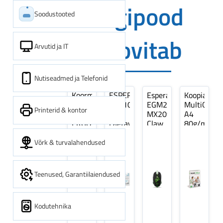
Digipood
Soodustooted
soovitab
Arvutid ja IT
Nutiseadmed ja Telefonid
Koormarihm
ESPERANZA
Esperanza
Koopiapabe
10m
EZA106
EGM209G
MultiOffice
Printerid & kontor
(9,5+0,5m)
-
MX209
A4
ERGO
Laetavad
Claw
80g/m2,
Pikk
patareid
Optiline
500
pinguti,
Ni-
Mänguri
lehte
Võrk & turvalahendused
Sinine
MH
Hiir
3Re
1tk
AA
(kogus
2600MAH
5
Teenused, Garantiilaiendused
4 tk
pakki)
Kodutehnika