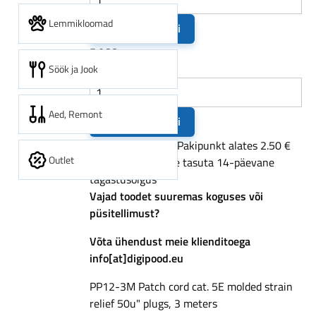
Lemmikloomad
Lisa ostukorvi
5.06€
Söök ja Jook
Kiirtarne
Aed, Remont
Lisa ostukorvi
Tarneaeg: 2 - 4 tp
Pakipunkt alates 2.50 €
Outlet
Alates 200 € tarne tasuta
14-päevane
Shipping,
tagastusõigus
parcel
Vajad toodet suuremas koguses või
point
püsitellimust?
from
Võta ühendust meie klienditoega
2.50
info[at]digipood.eu
EUR,
free
PP12-3M Patch cord cat. 5E molded strain
shipping
relief 50u" plugs, 3 meters
over