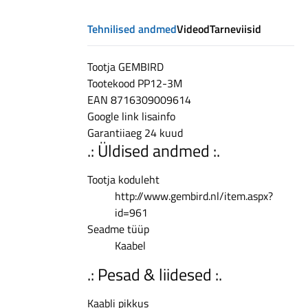
200
Tehnilised andmed
Videod
Tarneviisid
EUR,
14-
day
Tootja
GEMBIRD
returns
Tootekood
PP12-3M
EAN
8716309009614
Google link
lisainfo
Garantiiaeg
24 kuud
.: Üldised andmed :.
Tootja koduleht
http://www.gembird.nl/item.aspx?
id=961
Seadme tüüp
Kaabel
.: Pesad & liidesed :.
Kaabli pikkus