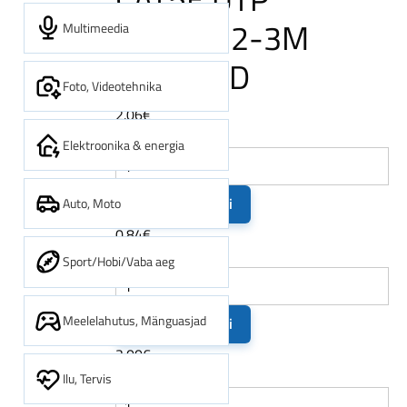
3M/PP12-3M
Multimeedia
GEMBIRD
Foto, Videotehnika
2.06€
E1
Elektroonika & energia
Lisa ostukorvi
Auto, Moto
0.84€
AC
Sport/Hobi/Vaba aeg
Meelelahutus, Mänguasjad
Lisa ostukorvi
2.00€
AL1
Ilu, Tervis