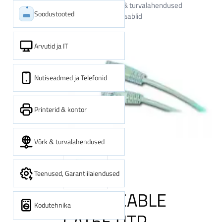
Kategooriad
Võrk & turvalahendused
Soodustooted
Võrguehitus
Võrgukaablid
Arvutid ja IT
Nutiseadmed ja Telefonid
Printerid & kontor
Võrk & turvalahendused
Teenused, Garantiilaiendused
PATCH CABLE
Kodutehnika
CAT5E UTP