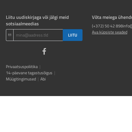
Liitu uudiskirjaga või jälgi meid
Võta meiega ühend
sotsiaalmeedias
(+372) 50 42 898
info
Ava küpsiste seaded
LIITU
Privaatsuspoliitika
|
14-päevane tagastusõigus
|
Müügitingimused
|
Abi