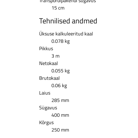
Transpordipakendi sügavus
15 cm
Tehnilised andmed
Üksuse kalkuleeritud kaal
0.078 kg
Pikkus
3 m
Netokaal
0.055 kg
Brutokaal
0.06 kg
Laius
285 mm
Sügavus
400 mm
Kõrgus
250 mm