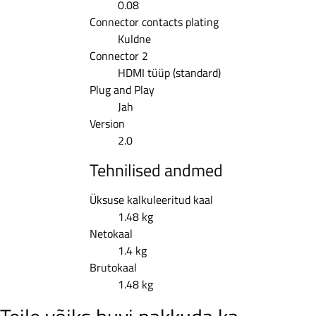
0.08
Connector contacts plating
Kuldne
Connector 2
HDMI tüüp (standard)
Plug and Play
Jah
Version
2.0
Tehnilised andmed
Üksuse kalkuleeritud kaal
1.48 kg
Netokaal
1.4 kg
Brutokaal
1.48 kg