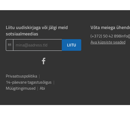
Liitu uudiskirjaga või jälgi meid
Võta meiega ühend
sotsiaalmeedias
(+372) 50 42 898
info
Ava küpsiste seaded
LIITU
Privaatsuspoliitika
|
14-päevane tagastusõigus
|
Müügitingimused
|
Abi