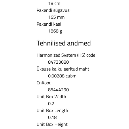
18 cm
Pakendi sügavus
165 mm
Pakendi kaal
1868 g
Tehnilised andmed
Harmonized System (HS) code
84733080
Üksuse kalkuleeritud maht
0.00288 cubm
CnKood
85444290
Unit Box Width
0.2
Unit Box Length
0.18
Unit Box Height