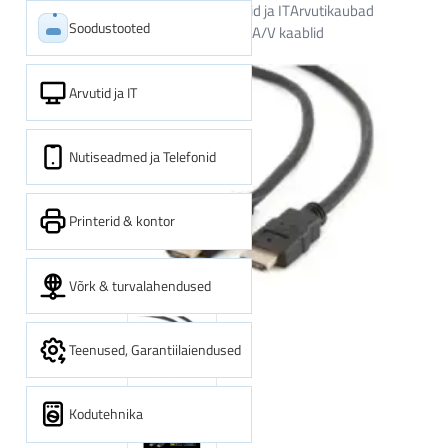
Kategooriad
Arvutid ja IT
Arvutikaubad
Soodustooted
Kaablid ja adapterid
A/V kaablid
Arvutid ja IT
Nutiseadmed ja Telefonid
Printerid & kontor
Võrk & turvalahendused
Teenused, Garantiilaiendused
Kodutehnika