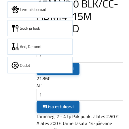
15M V2.0 BLK/CC-
Lemmikloomad
HDMI4-15M
GEMBIRD
Söök ja Jook
20.53€
Aed, Remont
E1
Outlet
Lisa ostukorvi
21.36€
AL1
Lisa ostukorvi
Tarneaeg: 2 - 4 tp
Pakipunkt alates 2.50 €
Alates 200 € tarne tasuta
14-päevane