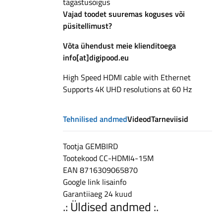
Shipping,
tagastusõigus
parcel
Vajad toodet suuremas koguses või
point
püsitellimust?
from
Võta ühendust meie klienditoega
2.50
info[at]digipood.eu
EUR,
free
High Speed HDMI cable with Ethernet
shipping
Supports 4K UHD resolutions at 60 Hz
over
200
Tehnilised andmed
Videod
Tarneviisid
EUR,
14-
day
Tootja
GEMBIRD
returns
Tootekood
CC-HDMI4-15M
EAN
8716309065870
Google link
lisainfo
Garantiiaeg
24 kuud
.: Üldised andmed :.