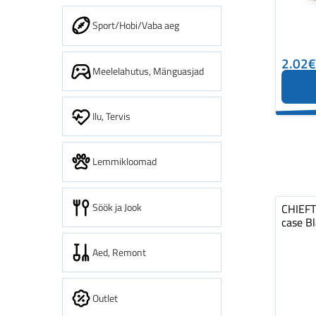
Sport/Hobi/Vaba aeg
2.02€
Meelelahutus, Mänguasjad
Ilu, Tervis
Lemmikloomad
Söök ja Jook
CHIEF
case B
Aed, Remont
Outlet