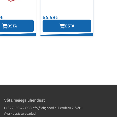
9€
64.48€
OSTA
OSTA
Võta meiega ühendust
(+372) 50 42 898
info@digipood.eu
Lembitu 2, Võru
Ava küpsiste seaded