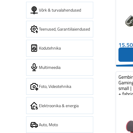
Võrk & turvalahendused
Teenused, Garantiilaiendused
15.5
Kodutehnika
Multimeedia
Gembi
Gaming
Foto, Videotehnika
small |
+ fabr
pad...
Elektroonika & energia
Auto, Moto