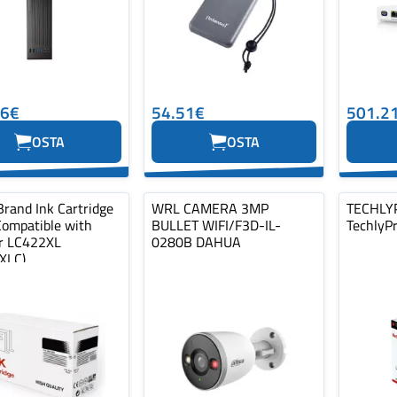
76€
54.51€
501.2
OSTA
OSTA
Brand Ink Cartridge
WRL CAMERA 3MP
TECHLY
Compatible with
BULLET WIFI/F3D-IL-
TechlyP
r LC422XL
0280B DAHUA
XLC)