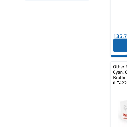
135.
Other 
Cyan, 
Brothe
(LC422