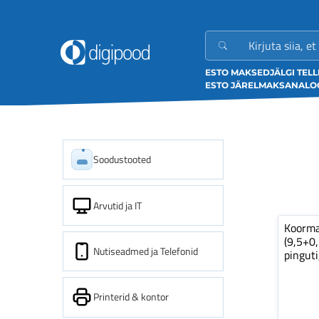
ESTO MAKSED
JÄLGI TEL
ESTO JÄRELMAKS
ANALOO
Soodustooted
Arvutid ja IT
Koorm
(9,5+0
Nutiseadmed ja Telefonid
pinguti
Printerid & kontor