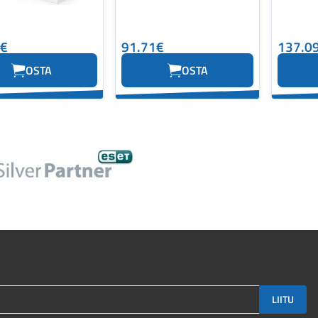
4€
91.71€
137.0
OSTA
OSTA
LIITU