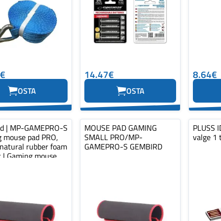
0€
14.47€
8.64€
OSTA
OSTA
rd | MP-GAMEPRO-S
MOUSE PAD GAMING
PLUSS ID
 mouse pad PRO,
SMALL PRO/MP-
valge 1 
 natural rubber foam
GAMEPRO-S GEMBIRD
ic | Gaming mouse