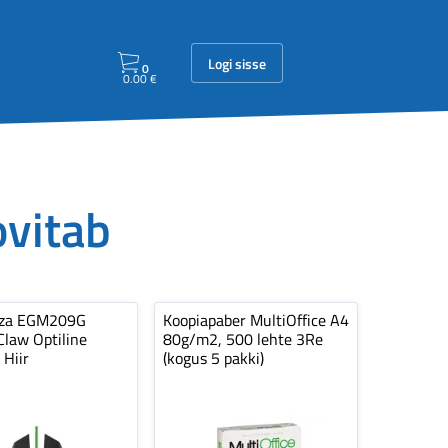
Logi sisse
0
0.00
€
ovitab
nza EGM209G
Koopiapaber MultiOffice A4
law Optiline
80g/m2, 500 lehte 3Re
 Hiir
(kogus 5 pakki)