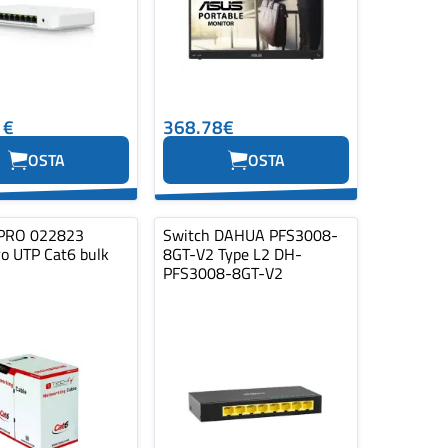
1€
368.78€
OSTA
OSTA
PRO 022823
Switch DAHUA PFS3008-
ro UTP Cat6 bulk
8GT-V2 Type L2 DH-
PFS3008-8GT-V2