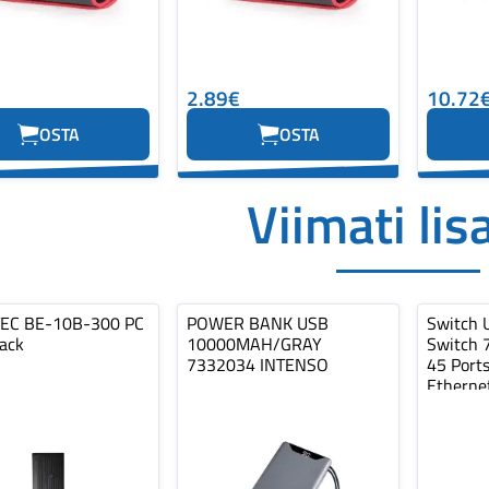
2.89€
10.72
OSTA
OSTA
Viimati lis
TEC BE-10B-300 PC
POWER BANK USB
Switch 
lack
10000MAH/GRAY
Switch 
7332034 INTENSO
45 Ports
Etherne
1x10G…