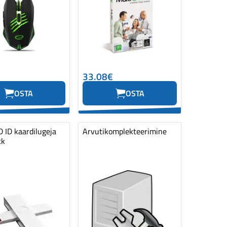
33.08€
OSTA
OSTA
 ID kaardilugeja
Arvutikomplekteerimine
tk