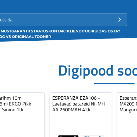
LIMUST
GARANTII STAATUS
KONTAKT
KLIENDITUGI
KUIDAS OSTA?
G VS ORIGINAAL TOONER
Digipood so
arihm 10m
ESPERANZA EZA106 -
Espera
,5m) ERGO Pikk
Laetavad patareid Ni-MH
MX209 C
, Sinine 1tk
AA 2600MAH 4 tk
Mänguri