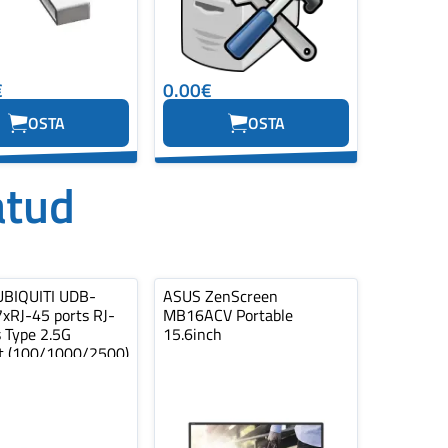
€
0.00€
OSTA
OSTA
atud
UBIQUITI UDB-
ASUS ZenScreen
7xRJ-45 ports RJ-
MB16ACV Portable
 Type 2.5G
15.6inch
t (100/1000/2500)