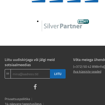
Liitu uudiskirjaga või jälgi meid
Võta meiega ühend
sotsiaalmeedias
(+372) 50 42 898
info
Ava küpsiste seaded
LIITU
Privaatsuspoliitika
|
14-päevane tagastusõigus
|