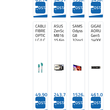
OSTA
OSTA
OSTA
OSTA
CABLE
ASUS
SAMSUNG
GIGABYTE
FIBRE
ZenScreen
Odyssey
AORUS
OPTIC
MB166C
G8
Gen5
LC/LC
15.6inch
32inch
14000
OM3/2M
IPS
OLED
SSD
46371
FHD
1TB
LINDY
49.90€
243.78€
1526.44€
461.03€
OSTA
OSTA
OSTA
OSTA