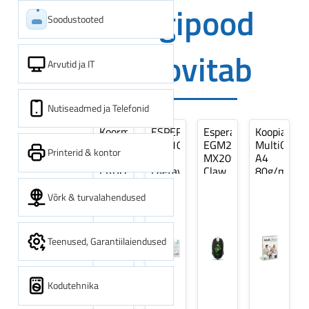
Digipood
Soodustooted
soovitab
Arvutid ja IT
Nutiseadmed ja Telefonid
Koormarihm
ESPERANZA
Esperanza
Koopiapabe
10m
EZA106
EGM209G
MultiOffice
Printerid & kontor
(9,5+0,5m)
-
MX209
A4
ERGO
Laetavad
Claw
80g/m2,
Pikk
patareid
Optiline
500
pinguti,
Ni-
Mänguri
lehte
Võrk & turvalahendused
Sinine
MH
Hiir
3Re
1tk
AA
(kogus
2600MAH
5
Teenused, Garantiilaiendused
4 tk
pakki)
Kodutehnika