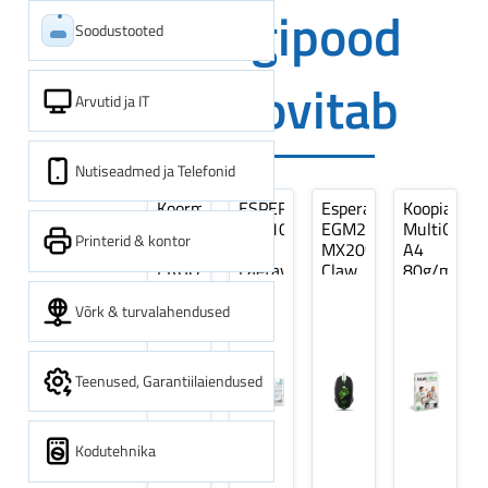
Digipood
Soodustooted
soovitab
Arvutid ja IT
Nutiseadmed ja Telefonid
Koormarihm
ESPERANZA
Esperanza
Koopiapabe
10m
EZA106
EGM209G
MultiOffice
Printerid & kontor
(9,5+0,5m)
-
MX209
A4
ERGO
Laetavad
Claw
80g/m2,
Pikk
patareid
Optiline
500
pinguti,
Ni-
Mänguri
lehte
Võrk & turvalahendused
Sinine
MH
Hiir
3Re
1tk
AA
(kogus
2600MAH
5
Teenused, Garantiilaiendused
4 tk
pakki)
Kodutehnika