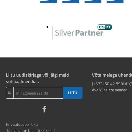
e...
Liitu uudiskirjaga või jälgi meid
Võta meiega ühend
sotsiaalmeedias
(+372) 50 42 898
info
Ava küpsiste seaded
LIITU
Privaatsuspoliitika
|
14-päevane tagastusõigus
|