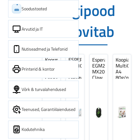
Digipood
Soodustooted
soovitab
Arvutid ja IT
Nutiseadmed ja Telefonid
Koormarihm
ESPERANZA
Esperanza
Koopiapabe
10m
EZA106
EGM209G
MultiOffice
Printerid & kontor
(9,5+0,5m)
-
MX209
A4
ERGO
Laetavad
Claw
80g/m2,
Pikk
patareid
Optiline
500
pinguti,
Ni-
Mänguri
lehte
Võrk & turvalahendused
Sinine
MH
Hiir
3Re
1tk
AA
(kogus
2600MAH
5
Teenused, Garantiilaiendused
4 tk
pakki)
Kodutehnika