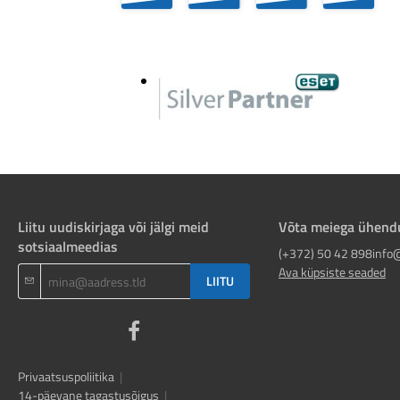
Liitu uudiskirjaga või jälgi meid
Võta meiega ühend
sotsiaalmeedias
(+372) 50 42 898
info
Ava küpsiste seaded
LIITU
Privaatsuspoliitika
|
14-päevane tagastusõigus
|