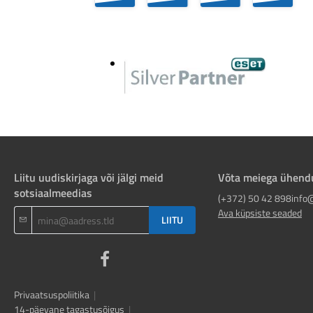
Liitu uudiskirjaga või jälgi meid
Võta meiega ühend
sotsiaalmeedias
(+372) 50 42 898
info
Ava küpsiste seaded
LIITU
Privaatsuspoliitika
|
14-päevane tagastusõigus
|