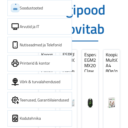
Digipood
Soodustooted
soovitab
Arvutid ja IT
Nutiseadmed ja Telefonid
Koormarihm
ESPERANZA
Esperanza
Koopiapabe
10m
EZA106
EGM209G
MultiOffice
Printerid & kontor
(9,5+0,5m)
-
MX209
A4
ERGO
Laetavad
Claw
80g/m2,
Pikk
patareid
Optiline
500
pinguti,
Ni-
Mänguri
lehte
Võrk & turvalahendused
Sinine
MH
Hiir
3Re
1tk
AA
(kogus
2600MAH
5
Teenused, Garantiilaiendused
4 tk
pakki)
Kodutehnika