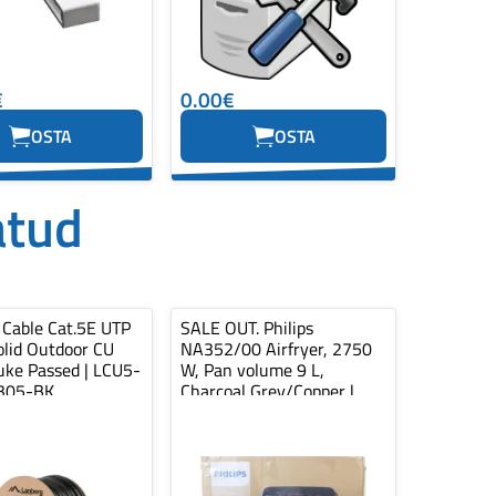
€
0.00€
OSTA
OSTA
atud
 Cable Cat.5E UTP
SALE OUT. Philips
lid Outdoor CU
NA352/00 Airfryer, 2750
uke Passed | LCU5-
W, Pan volume 9 L,
305-BK
Charcoal Grey/Copper |
Philips Airfryer...