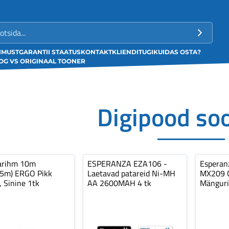
LIMUST
GARANTII STAATUS
KONTAKT
KLIENDITUGI
KUIDAS OSTA?
G VS ORIGINAAL TOONER
Digipood so
arihm 10m
ESPERANZA EZA106 -
Espera
,5m) ERGO Pikk
Laetavad patareid Ni-MH
MX209 C
, Sinine 1tk
AA 2600MAH 4 tk
Mänguri