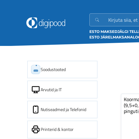
ESTO MAKSED
JÄLGI TEL
ESTO JÄRELMAKS
ANALOO
Soodustooted
Arvutid ja IT
Koorm
(9,5+0
Nutiseadmed ja Telefonid
pinguti
Printerid & kontor