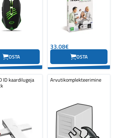
33.08€
OSTA
OSTA
 ID kaardilugeja
Arvutikomplekteerimine
tk