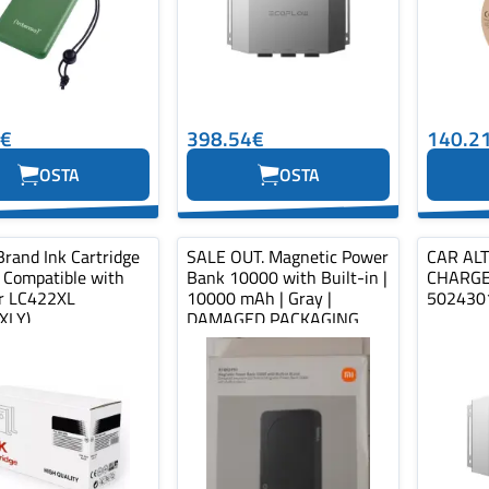
1€
398.54€
140.2
OSTA
OSTA
Brand Ink Cartridge
SALE OUT. Magnetic Power
CAR AL
, Compatible with
Bank 10000 with Built-in |
CHARGE
r LC422XL
10000 mAh | Gray |
502430
XLY)
DAMAGED PACKAGING,
MISSING WA...