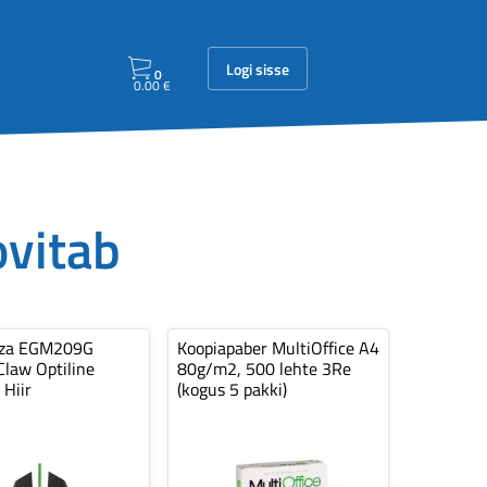
Logi sisse
0
0.00
€
ovitab
nza EGM209G
Koopiapaber MultiOffice A4
law Optiline
80g/m2, 500 lehte 3Re
 Hiir
(kogus 5 pakki)