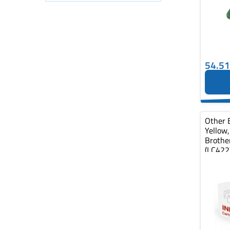
54.5
Other 
Yellow
Brothe
(LC422