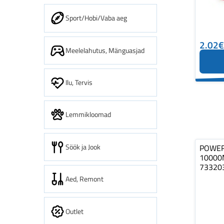
Sport/Hobi/Vaba aeg
2.02€
Meelelahutus, Mänguasjad
Ilu, Tervis
Lemmikloomad
Söök ja Jook
POWER
10000
73320
Aed, Remont
Outlet