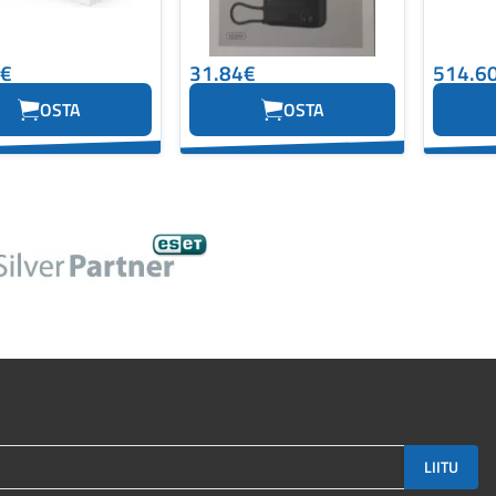
4€
31.84€
514.6
OSTA
OSTA
LIITU