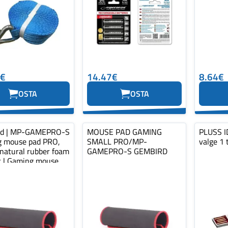
0€
14.47€
8.64€
OSTA
OSTA
rd | MP-GAMEPRO-S
MOUSE PAD GAMING
PLUSS ID
 mouse pad PRO,
SMALL PRO/MP-
valge 1 
 natural rubber foam
GAMEPRO-S GEMBIRD
ic | Gaming mouse