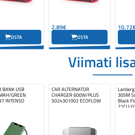
2.89€
10.72
OSTA
OSTA
Viimati lis
 BANK USB
CAR ALTERNATOR
Lanberg
MAH/GREEN
CHARGER 600W/PLUS
305M So
37 INTENSO
5024301002 ECOFLOW
Black Fl
21CU-0