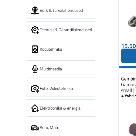
Võrk & turvalahendused
Teenused, Garantiilaiendused
15.5
Kodutehnika
Multimeedia
Gembi
Gaming
Foto, Videotehnika
small |
+ fabr
pad...
Elektroonika & energia
Auto, Moto