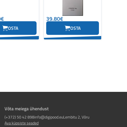
0€
39.80€
OSTA
OSTA
Võta meiega ühendust
(+372) 50 42 898
info@digipood.eu
Lembitu 2, Võru
Ava küpsiste seaded