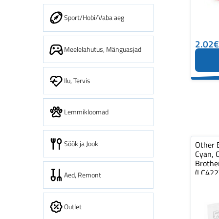
Sport/Hobi/Vaba aeg
2.02€
Meelelahutus, Mänguasjad
Ilu, Tervis
Lemmikloomad
Söök ja Jook
Other 
Cyan, 
Brothe
(LC422
Aed, Remont
Outlet