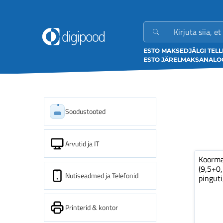
ESTO MAKSED
JÄLGI TEL
ESTO JÄRELMAKS
ANALOO
Soodustooted
Arvutid ja IT
Koorm
(9,5+0
Nutiseadmed ja Telefonid
pinguti
Printerid & kontor