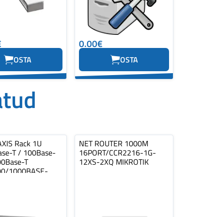
€
0.00€
OSTA
OSTA
atud
AXIS Rack 1U
NET ROUTER 1000M
se-T / 100Base-
16PORT/CCR2216-1G-
00Base-T
12XS-2XQ MIKROTIK
00/1000BASE-
ombo 2xSFP…