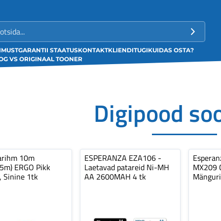
LIMUST
GARANTII STAATUS
KONTAKT
KLIENDITUGI
KUIDAS OSTA?
G VS ORIGINAAL TOONER
Digipood so
arihm 10m
ESPERANZA EZA106 -
Espera
,5m) ERGO Pikk
Laetavad patareid Ni-MH
MX209 C
, Sinine 1tk
AA 2600MAH 4 tk
Mänguri