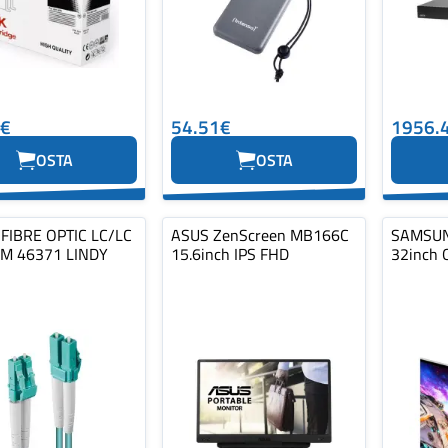
4€
54.51€
1956.
OSTA
OSTA
FIBRE OPTIC LC/LC
ASUS ZenScreen MB166C
SAMSUN
M 46371 LINDY
15.6inch IPS FHD
32inch 