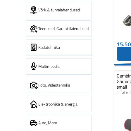
Võrk & turvalahendused
Teenused, Garantiilaiendused
15.5
Kodutehnika
Multimeedia
Gembi
Gaming
Foto, Videotehnika
small |
+ fabr
pad...
Elektroonika & energia
Auto, Moto