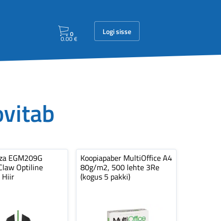
Logi sisse
0
0.00
€
ovitab
nza EGM209G
Koopiapaber MultiOffice A4
law Optiline
80g/m2, 500 lehte 3Re
 Hiir
(kogus 5 pakki)