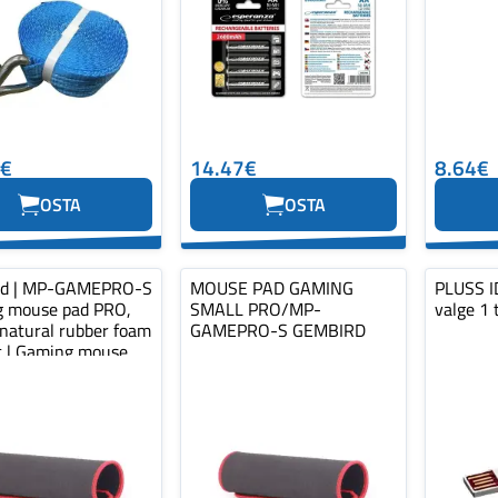
0€
14.47€
8.64€
OSTA
OSTA
rd | MP-GAMEPRO-S
MOUSE PAD GAMING
PLUSS ID
 mouse pad PRO,
SMALL PRO/MP-
valge 1 
 natural rubber foam
GAMEPRO-S GEMBIRD
ic | Gaming mouse