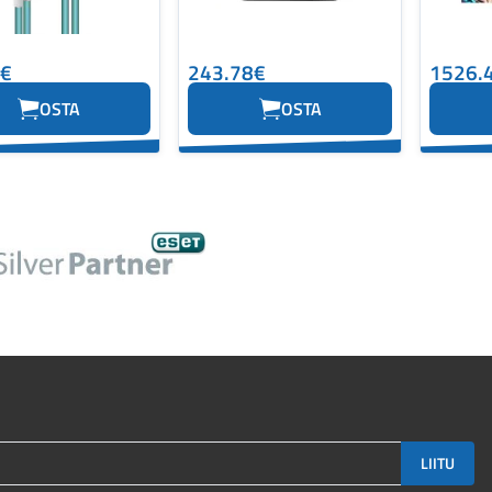
0€
243.78€
1526.
OSTA
OSTA
LIITU