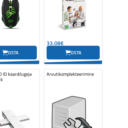
33.08€
OSTA
OSTA
 ID kaardilugeja
Arvutikomplekteerimine
tk