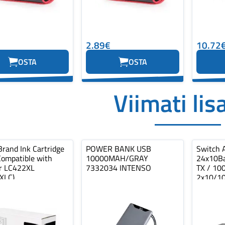
2.89€
10.72
OSTA
OSTA
Viimati lis
Brand Ink Cartridge
POWER BANK USB
Switch 
Compatible with
10000MAH/GRAY
24x10Ba
r LC422XL
7332034 INTENSO
TX / 10
XLC)
2x10/1
T/SFP c