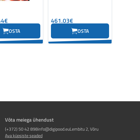
44€
461.03€
OSTA
OSTA
Võta meiega ühendust
(+372) 50 42 898
info@digipood.eu
Lembitu 2, Võru
Ava küpsiste seaded