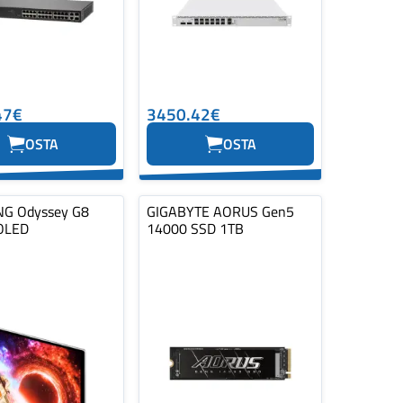
47€
3450.42€
OSTA
OSTA
G Odyssey G8
GIGABYTE AORUS Gen5
OLED
14000 SSD 1TB