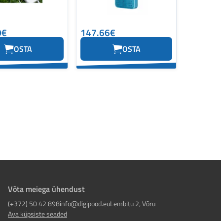
0€
147.66€
OSTA
OSTA
Võta meiega ühendust
(+372) 50 42 898
info@digipood.eu
Lembitu 2, Võru
Ava küpsiste seaded