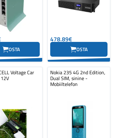
€
478.89€
OSTA
OSTA
ELL Voltage Car
Nokia 235 4G 2nd Edition,
r 12V
Dual SIM, sinine -
Mobiiltelefon