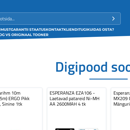
LIMUST
GARANTII STAATUS
KONTAKT
KLIENDITUGI
KUIDAS OSTA?
G VS ORIGINAAL TOONER
Digipood so
arihm 10m
ESPERANZA EZA106 -
Espera
,5m) ERGO Pikk
Laetavad patareid Ni-MH
MX209 C
, Sinine 1tk
AA 2600MAH 4 tk
Mänguri