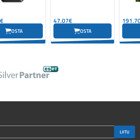
2€
47.07€
191.7
OSTA
OSTA
LIITU