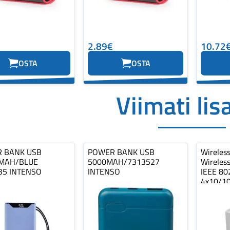
2.89€
10.72
OSTA
OSTA
Viimati lis
 BANK USB
POWER BANK USB
Wireles
MAH/BLUE
5000MAH/7313527
Wireless
35 INTENSO
INTENSO
IEEE 80
4x10/1
2AXD