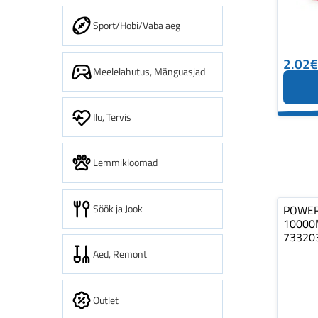
Sport/Hobi/Vaba aeg
2.02€
Meelelahutus, Mänguasjad
Ilu, Tervis
Lemmikloomad
Söök ja Jook
POWER
10000
73320
Aed, Remont
Outlet