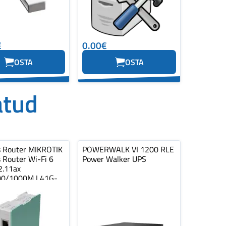
€
0.00€
OSTA
OSTA
atud
s Router MIKROTIK
POWERWALK VI 1200 RLE
 Router Wi-Fi 6
Power Walker UPS
2.11ax
00/1000M L41G-