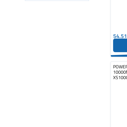
54.5
POWER
10000
XS100