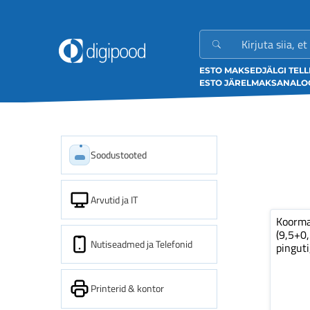
ESTO MAKSED
JÄLGI TEL
ESTO JÄRELMAKS
ANALOO
Soodustooted
Arvutid ja IT
Koorm
(9,5+0
Nutiseadmed ja Telefonid
pinguti
Printerid & kontor