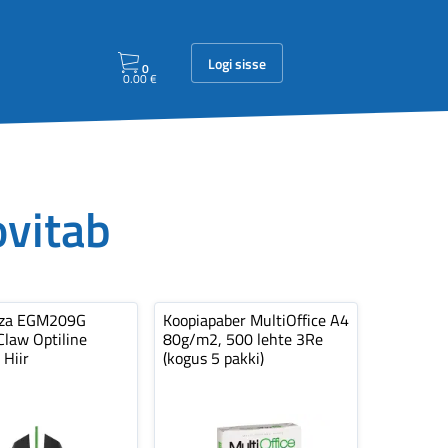
Logi sisse
0
0.00
€
ovitab
nza EGM209G
Koopiapaber MultiOffice A4
law Optiline
80g/m2, 500 lehte 3Re
 Hiir
(kogus 5 pakki)