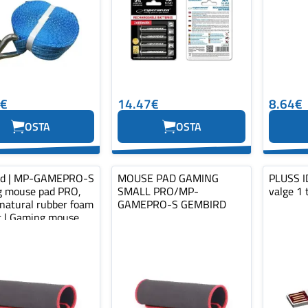
0€
14.47€
8.64€
OSTA
OSTA
rd | MP-GAMEPRO-S
MOUSE PAD GAMING
PLUSS ID
 mouse pad PRO,
SMALL PRO/MP-
valge 1 
 natural rubber foam
GAMEPRO-S GEMBIRD
ic | Gaming mouse