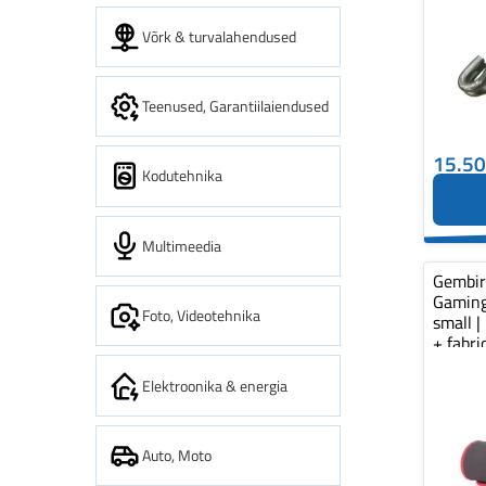
Võrk & turvalahendused
Teenused, Garantiilaiendused
15.5
Kodutehnika
Multimeedia
Gembi
Gaming
Foto, Videotehnika
small |
+ fabr
pad...
Elektroonika & energia
Auto, Moto