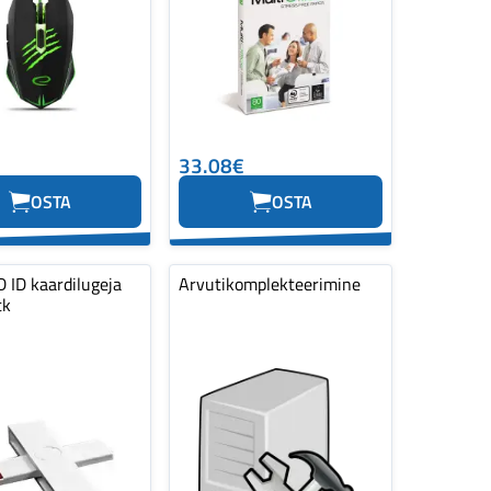
33.08€
OSTA
OSTA
 ID kaardilugeja
Arvutikomplekteerimine
tk