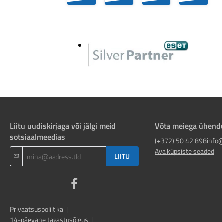
Liitu uudiskirjaga või jälgi meid
Võta meiega ühend
sotsiaalmeedias
(+372) 50 42 898
info
Ava küpsiste seaded
LIITU
Privaatsuspoliitika
|
14-päevane tagastusõigus
|