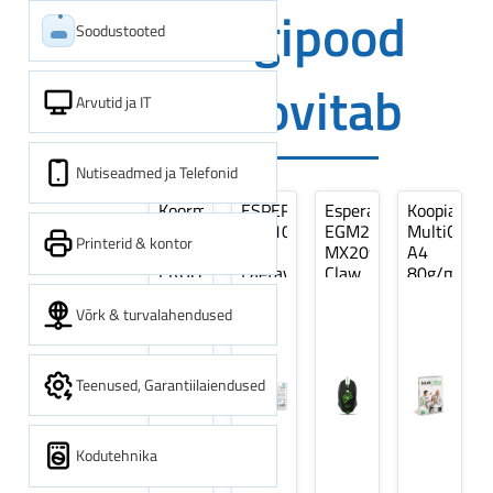
Digipood
Soodustooted
soovitab
Arvutid ja IT
Nutiseadmed ja Telefonid
Koormarihm
ESPERANZA
Esperanza
Koopiapabe
10m
EZA106
EGM209G
MultiOffice
Printerid & kontor
(9,5+0,5m)
-
MX209
A4
ERGO
Laetavad
Claw
80g/m2,
Pikk
patareid
Optiline
500
pinguti,
Ni-
Mänguri
lehte
Võrk & turvalahendused
Sinine
MH
Hiir
3Re
1tk
AA
(kogus
2600MAH
5
Teenused, Garantiilaiendused
4 tk
pakki)
Kodutehnika