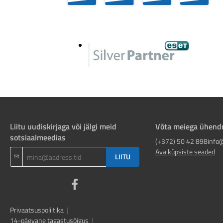
Liitu uudiskirjaga või jälgi meid
Võta meiega ühend
sotsiaalmeedias
(+372) 50 42 898
info
Ava küpsiste seaded
LIITU
Privaatsuspoliitika
|
14-päevane tagastusõigus
|