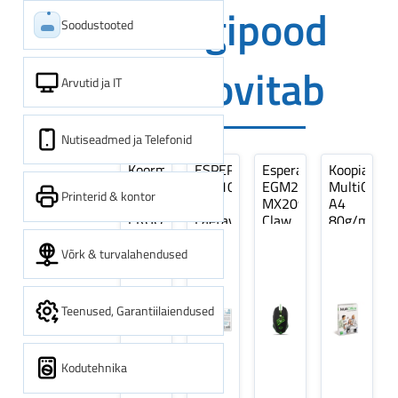
Digipood
Soodustooted
soovitab
Arvutid ja IT
Nutiseadmed ja Telefonid
Koormarihm
ESPERANZA
Esperanza
Koopiapabe
10m
EZA106
EGM209G
MultiOffice
Printerid & kontor
(9,5+0,5m)
-
MX209
A4
ERGO
Laetavad
Claw
80g/m2,
Pikk
patareid
Optiline
500
pinguti,
Ni-
Mänguri
lehte
Võrk & turvalahendused
Sinine
MH
Hiir
3Re
1tk
AA
(kogus
2600MAH
5
Teenused, Garantiilaiendused
4 tk
pakki)
Kodutehnika