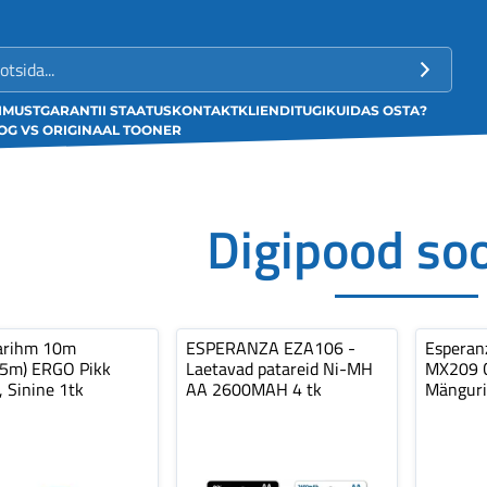
LIMUST
GARANTII STAATUS
KONTAKT
KLIENDITUGI
KUIDAS OSTA?
G VS ORIGINAAL TOONER
Digipood so
arihm 10m
ESPERANZA EZA106 -
Espera
,5m) ERGO Pikk
Laetavad patareid Ni-MH
MX209 C
, Sinine 1tk
AA 2600MAH 4 tk
Mänguri