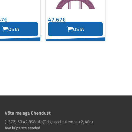
47€
47.67€
OSTA
OSTA
Võta meiega ühendust
(+372) 50 42 898
info@digipood.eu
Lembitu 2, Võru
Ava küpsiste seaded