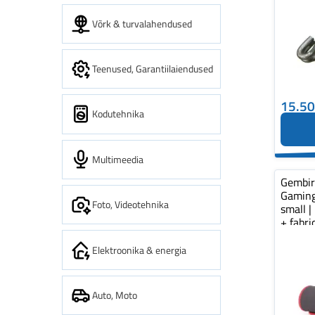
Võrk & turvalahendused
Teenused, Garantiilaiendused
15.5
Kodutehnika
Multimeedia
Gembi
Gaming
Foto, Videotehnika
small |
+ fabr
pad...
Elektroonika & energia
Auto, Moto