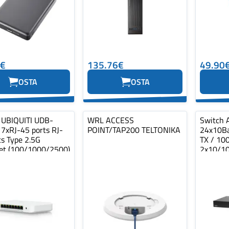
3€
135.76€
49.90
OSTA
OSTA
 UBIQUITI UDB-
WRL ACCESS
Switch 
 7xRJ-45 ports RJ-
POINT/TAP200 TELTONIKA
24x10Ba
ts Type 2.5G
TX / 10
et (100/1000/2500)
2x10/1
…
T/SFP c