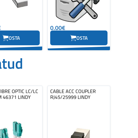
€
0.00€
OSTA
OSTA
atud
IBRE OPTIC LC/LC
CABLE ACC COUPLER
 46371 LINDY
RJ45/25999 LINDY