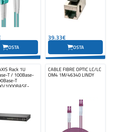
€
39.33€
OSTA
OSTA
AXIS Rack 1U
CABLE FIBRE OPTIC LC/LC
se-T / 100Base-
OM4 1M/46340 LINDY
00Base-T
00/1000BASE-
ombo 2xSFP…