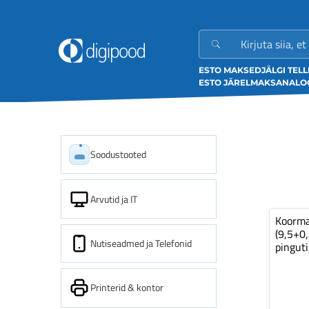
ESTO MAKSED
JÄLGI TEL
ESTO JÄRELMAKS
ANALOO
Soodustooted
Arvutid ja IT
Koorm
(9,5+0
Nutiseadmed ja Telefonid
pinguti
Printerid & kontor