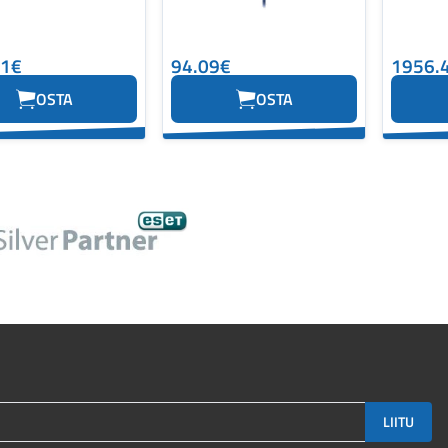
21€
94.09€
1956.
OSTA
OSTA
LIITU