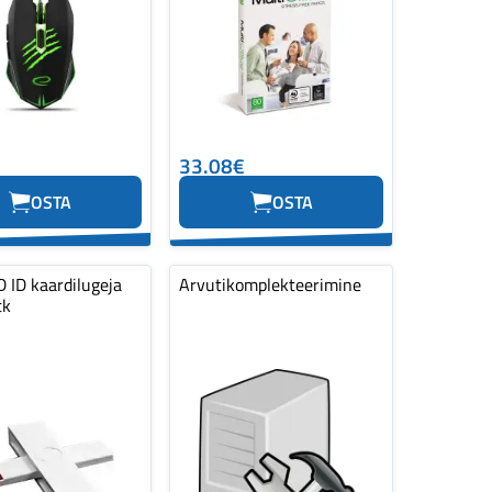
33.08€
OSTA
OSTA
 ID kaardilugeja
Arvutikomplekteerimine
tk