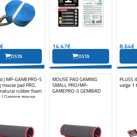
0€
14.47€
8.64€
OSTA
OSTA
rd | MP-GAMEPRO-S
MOUSE PAD GAMING
PLUSS ID
 mouse pad PRO,
SMALL PRO/MP-
valge 1 
 natural rubber foam
GAMEPRO-S GEMBIRD
ic | Gaming mouse