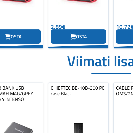
2.89€
10.72
OSTA
OSTA
Viimati lis
 BANK USB
CHIEFTEC BE-10B-300 PC
CABLE F
MAH MAG/GREY
case Black
OM3/2M
34 INTENSO