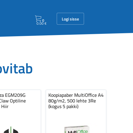
Logi sisse
0
0.00
€
ovitab
nza EGM209G
Koopiapaber MultiOffice A4
law Optiline
80g/m2, 500 lehte 3Re
 Hiir
(kogus 5 pakki)