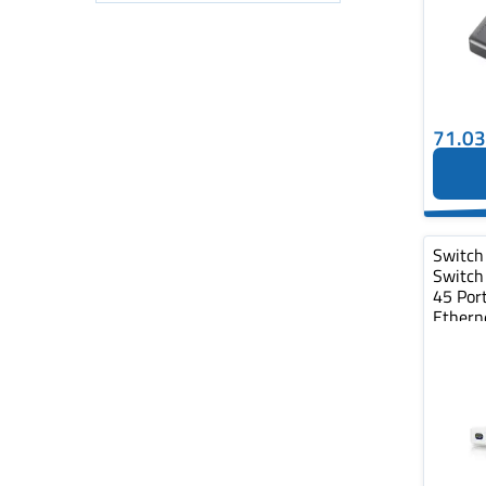
71.0
Switch
Switch
45 Por
Ethern
1x10G