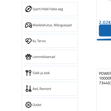
Sport/Hobi/Vaba aeg
2.02€
Meelelahutus, Mänguasjad
Ilu, Tervis
Lemmikloomad
Söök ja Jook
POWER
10000
73440
Aed, Remont
Outlet