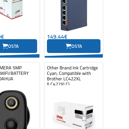
9€
149.44€
OSTA
OSTA
MERA 5MP
Other Brand Ink Cartridge
 WIFI/BATTERY
Cyan, Compatible with
DAHUA
Brother LC422XL
(LC422XLC)