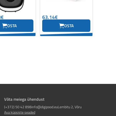
8€
63.14€
OSTA
OSTA
Võta meiega ühendust
(+372) 50 42 898
info@digipood.eu
Lembitu 2, Võru
Ava küpsiste seaded