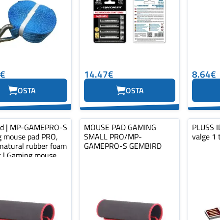
0€
14.47€
8.64€
OSTA
OSTA
rd | MP-GAMEPRO-S
MOUSE PAD GAMING
PLUSS ID
 mouse pad PRO,
SMALL PRO/MP-
valge 1 
 natural rubber foam
GAMEPRO-S GEMBIRD
ic | Gaming mouse