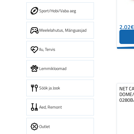
Sport/Hobi/Vaba aeg
2.02€
Meelelahutus, Mänguasjad
Ilu, Tervis
Lemmikloomad
Söök ja Jook
NET C
DOME/
0280B
Aed, Remont
Outlet