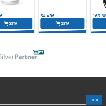
6€
64.48€
169.3
OSTA
OSTA
LIITU