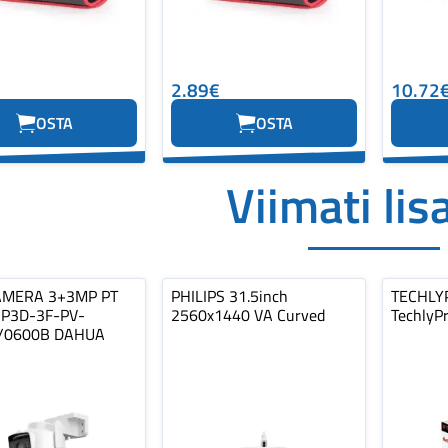
2.89€
10.72
OSTA
OSTA
Viimati lis
AMERA 3+3MP PT
PHILIPS 31.5inch
TECHLY
P3D-3F-PV-
2560x1440 VA Curved
TechlyP
/0600B DAHUA