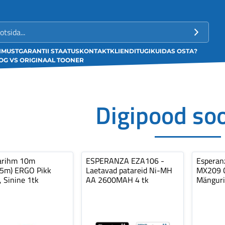
LIMUST
GARANTII STAATUS
KONTAKT
KLIENDITUGI
KUIDAS OSTA?
G VS ORIGINAAL TOONER
Digipood so
arihm 10m
ESPERANZA EZA106 -
Espera
,5m) ERGO Pikk
Laetavad patareid Ni-MH
MX209 C
, Sinine 1tk
AA 2600MAH 4 tk
Mänguri