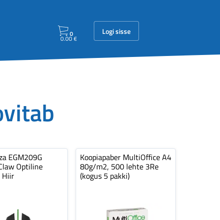
Logi sisse
0
0.00
€
ovitab
nza EGM209G
Koopiapaber MultiOffice A4
law Optiline
80g/m2, 500 lehte 3Re
 Hiir
(kogus 5 pakki)