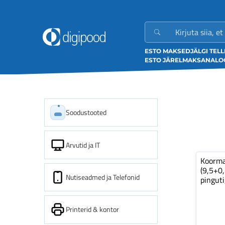
ESTO MAKSED
JÄLGI TEL
ESTO JÄRELMAKS
ANALOO
Soodustooted
Arvutid ja IT
Koorm
(9,5+0
Nutiseadmed ja Telefonid
pinguti
Printerid & kontor