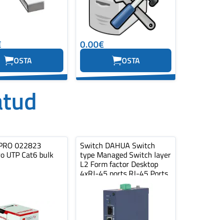
€
0.00€
OSTA
OSTA
atud
PRO 022823
Switch DAHUA Switch
ro UTP Cat6 bulk
type Managed Switch layer
L2 Form factor Desktop
4xRJ-45 ports RJ-45 Ports
Type…