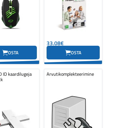
33.08€
OSTA
OSTA
 ID kaardilugeja
Arvutikomplekteerimine
tk