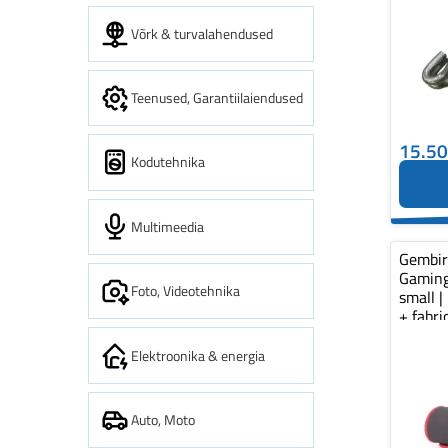
Võrk & turvalahendused
Teenused, Garantiilaiendused
15.5
Kodutehnika
Multimeedia
Gembi
Gaming
Foto, Videotehnika
small |
+ fabr
pad...
Elektroonika & energia
Auto, Moto