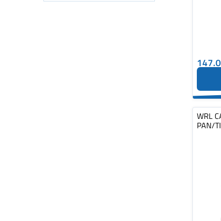
147.
WRL C
PAN/TI