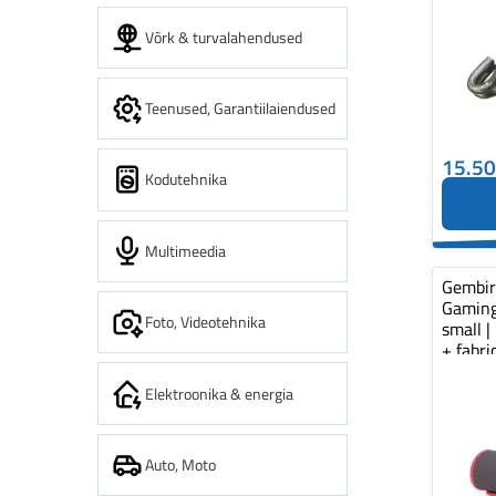
Võrk & turvalahendused
Teenused, Garantiilaiendused
15.5
Kodutehnika
Multimeedia
Gembi
Gaming
Foto, Videotehnika
small |
+ fabr
pad...
Elektroonika & energia
Auto, Moto