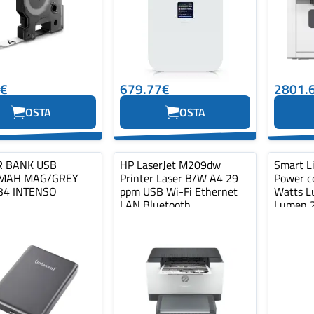
4€
679.77€
2801.
OSTA
OSTA
 BANK USB
HP LaserJet M209dw
Smart L
MAH MAG/GREY
Printer Laser B/W A4 29
Power c
34 INTENSO
ppm USB Wi-Fi Ethernet
Watts L
LAN Bluetooth
Lumen 2