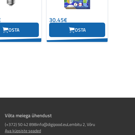
€
30.45€
OSTA
OSTA
Võta meiega ühendust
(+372) 50 42 898
info@digipood.eu
Lembitu 2, Võru
Ava küpsiste seaded