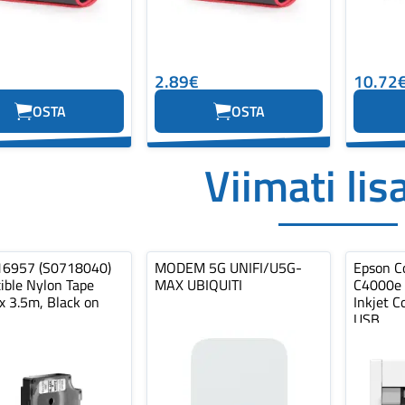
2.89€
10.72
OSTA
OSTA
Viimati lis
16957 (S0718040)
MODEM 5G UNIFI/U5G-
Epson C
ible Nylon Tape
MAX UBIQUITI
C4000e (
 3.5m, Black on
Inkjet 
USB