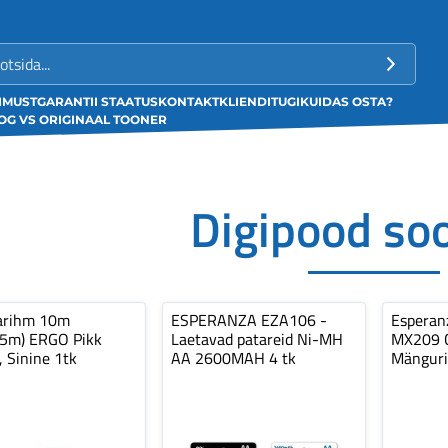
LIMUST
GARANTII STAATUS
KONTAKT
KLIENDITUGI
KUIDAS OSTA?
G VS ORIGINAAL TOONER
Digipood so
arihm 10m
ESPERANZA EZA106 -
Espera
,5m) ERGO Pikk
Laetavad patareid Ni-MH
MX209 C
, Sinine 1tk
AA 2600MAH 4 tk
Mänguri