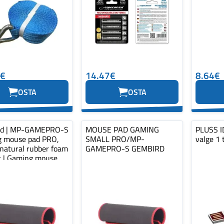
0€
14.47€
8.64€
OSTA
OSTA
rd | MP-GAMEPRO-S
MOUSE PAD GAMING
PLUSS ID
 mouse pad PRO,
SMALL PRO/MP-
valge 1 
 natural rubber foam
GAMEPRO-S GEMBIRD
ic | Gaming mouse