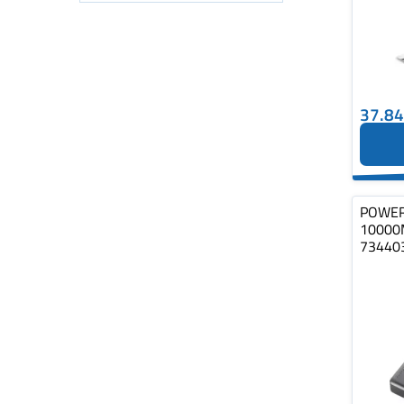
37.8
POWER
10000
73440