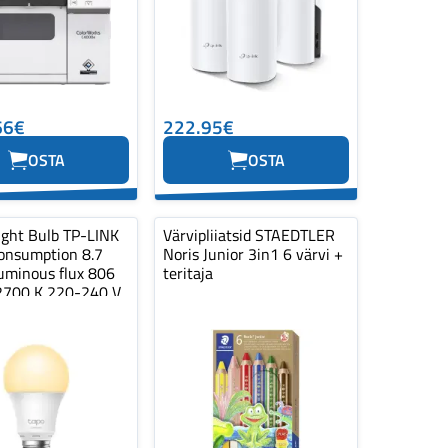
66€
222.95€
OSTA
OSTA
ight Bulb TP-LINK
Värvipliiatsid STAEDTLER
onsumption 8.7
Noris Junior 3in1 6 värvi +
uminous flux 806
teritaja
700 K 220-240 V...