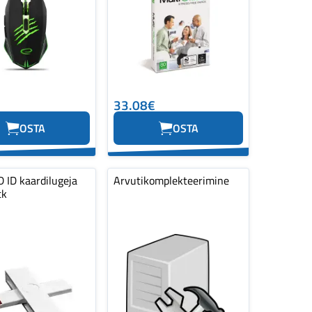
33.08€
OSTA
OSTA
 ID kaardilugeja
Arvutikomplekteerimine
tk