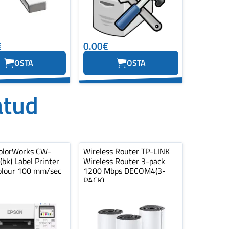
€
0.00€
OSTA
OSTA
atud
olorWorks CW-
Wireless Router TP-LINK
bk) Label Printer
Wireless Router 3-pack
Colour 100 mm/sec
1200 Mbps DECOM4(3-
PACK)