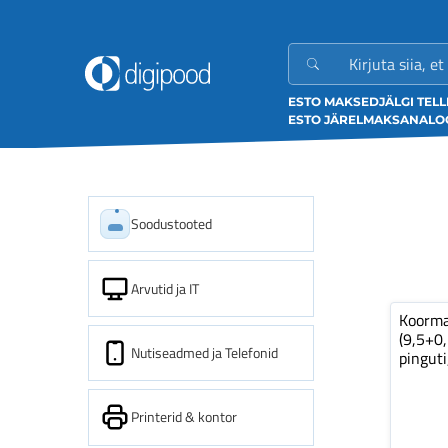
ESTO MAKSED
JÄLGI TEL
ESTO JÄRELMAKS
ANALOO
Soodustooted
Arvutid ja IT
Koorm
(9,5+0
Nutiseadmed ja Telefonid
pinguti
Printerid & kontor