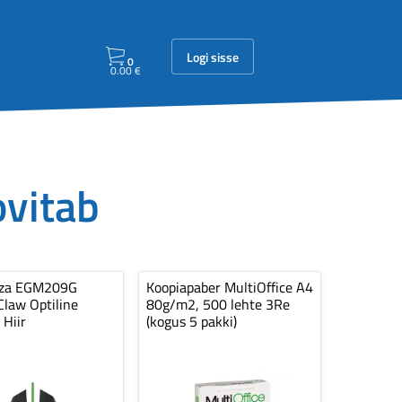
Logi sisse
0
0.00
€
ovitab
nza EGM209G
Koopiapaber MultiOffice A4
law Optiline
80g/m2, 500 lehte 3Re
 Hiir
(kogus 5 pakki)