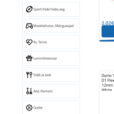
Sport/Hobi/Vaba aeg
2.02€
Meelelahutus, Mänguasjad
Ilu, Tervis
Lemmikloomad
Söök ja Jook
Dymo 
D1 Flex
12mm x
White
Aed, Remont
Outlet