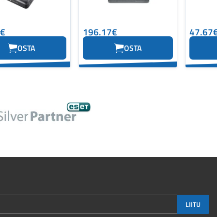
3€
196.17€
47.67
OSTA
OSTA
LIITU