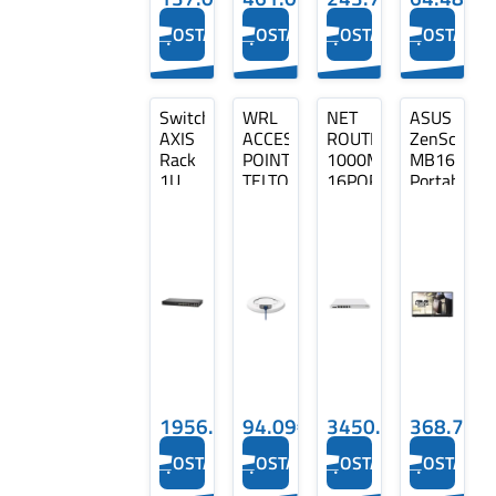
OSTA
OSTA
OSTA
OSTA
Switch
WRL
NET
ASUS
AXIS
ACCESS
ROUTER
ZenScreen
Rack
POINT/TAP200
1000M
MB16ACV
1U
TELTONIKA
16PORT/CCR2216-
Portable
24x10Base-
1G-
15.6inch
T /
12XS-
100Base-
2XQ
TX /
MIKROTIK
1000Base-
T
2x10/100/1000BASE-
T/SFP
combo
2xSFP…
1956.47€
94.09€
3450.42€
368.78€
OSTA
OSTA
OSTA
OSTA