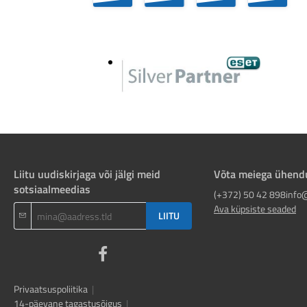
Liitu uudiskirjaga või jälgi meid
Võta meiega ühend
sotsiaalmeedias
(+372) 50 42 898
info
Ava küpsiste seaded
LIITU
Privaatsuspoliitika
|
14-päevane tagastusõigus
|