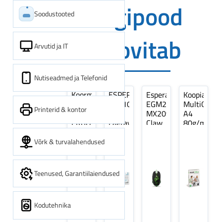
Digipood
Soodustooted
soovitab
Arvutid ja IT
Nutiseadmed ja Telefonid
Koormarihm
ESPERANZA
Esperanza
Koopiapabe
10m
EZA106
EGM209G
MultiOffice
Printerid & kontor
(9,5+0,5m)
-
MX209
A4
ERGO
Laetavad
Claw
80g/m2,
Pikk
patareid
Optiline
500
pinguti,
Ni-
Mänguri
lehte
Võrk & turvalahendused
Sinine
MH
Hiir
3Re
1tk
AA
(kogus
2600MAH
5
Teenused, Garantiilaiendused
4 tk
pakki)
Kodutehnika