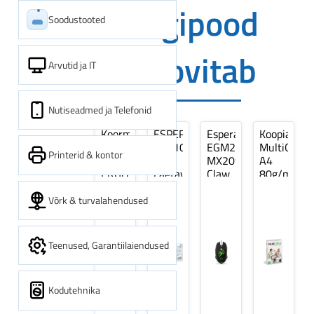
Digipood
Soodustooted
soovitab
Arvutid ja IT
Nutiseadmed ja Telefonid
Koormarihm
ESPERANZA
Esperanza
Koopiapabe
10m
EZA106
EGM209G
MultiOffice
Printerid & kontor
(9,5+0,5m)
-
MX209
A4
ERGO
Laetavad
Claw
80g/m2,
Pikk
patareid
Optiline
500
pinguti,
Ni-
Mänguri
lehte
Võrk & turvalahendused
Sinine
MH
Hiir
3Re
1tk
AA
(kogus
2600MAH
5
Teenused, Garantiilaiendused
4 tk
pakki)
Kodutehnika