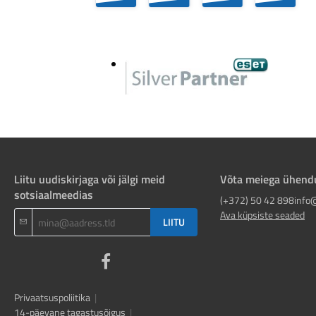
Liitu uudiskirjaga või jälgi meid
Võta meiega ühend
sotsiaalmeedias
(+372) 50 42 898
info
Ava küpsiste seaded
LIITU
Privaatsuspoliitika
|
14-päevane tagastusõigus
|