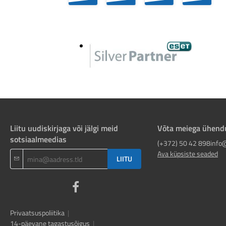
Liitu uudiskirjaga või jälgi meid
Võta meiega ühend
sotsiaalmeedias
(+372) 50 42 898
info
Ava küpsiste seaded
LIITU
Privaatsuspoliitika
|
14-päevane tagastusõigus
|