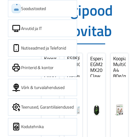
Digipood
Soodustooted
soovitab
Arvutid ja IT
Nutiseadmed ja Telefonid
Koormarihm
ESPERANZA
Esperanza
Koopiapabe
10m
EZA106
EGM209G
MultiOffice
Printerid & kontor
(9,5+0,5m)
-
MX209
A4
ERGO
Laetavad
Claw
80g/m2,
Pikk
patareid
Optiline
500
pinguti,
Ni-
Mänguri
lehte
Võrk & turvalahendused
Sinine
MH
Hiir
3Re
1tk
AA
(kogus
2600MAH
5
Teenused, Garantiilaiendused
4 tk
pakki)
Kodutehnika