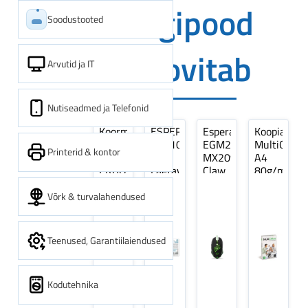
Digipood
Soodustooted
soovitab
Arvutid ja IT
Nutiseadmed ja Telefonid
Koormarihm
ESPERANZA
Esperanza
Koopiapabe
10m
EZA106
EGM209G
MultiOffice
Printerid & kontor
(9,5+0,5m)
-
MX209
A4
ERGO
Laetavad
Claw
80g/m2,
Pikk
patareid
Optiline
500
pinguti,
Ni-
Mänguri
lehte
Võrk & turvalahendused
Sinine
MH
Hiir
3Re
1tk
AA
(kogus
2600MAH
5
Teenused, Garantiilaiendused
4 tk
pakki)
Kodutehnika