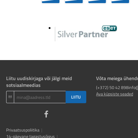
Liitu uudiskirjaga või jälgi meid
Võta meiega ühend
sotsiaalmeedias
(+372) 50 42 898
info
Ava küpsiste seaded
LIITU
Privaatsuspoliitika
|
14-päevane tagastusõigus
|