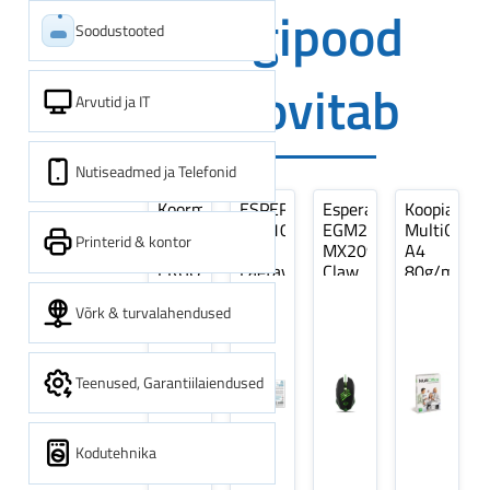
Digipood
Soodustooted
soovitab
Arvutid ja IT
Nutiseadmed ja Telefonid
Koormarihm
ESPERANZA
Esperanza
Koopiapabe
10m
EZA106
EGM209G
MultiOffice
Printerid & kontor
(9,5+0,5m)
-
MX209
A4
ERGO
Laetavad
Claw
80g/m2,
Pikk
patareid
Optiline
500
pinguti,
Ni-
Mänguri
lehte
Võrk & turvalahendused
Sinine
MH
Hiir
3Re
1tk
AA
(kogus
2600MAH
5
Teenused, Garantiilaiendused
4 tk
pakki)
Kodutehnika