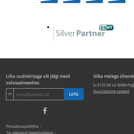
Liitu uudiskirjaga või jälgi meid
Võta meiega ühend
sotsiaalmeedias
(+372) 50 42 898
info
Ava küpsiste seaded
LIITU
Privaatsuspoliitika
|
14-päevane tagastusõigus
|