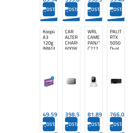
OSTA
OSTA
OSTA
OSTA
Koopiapaber
CAR
WRL
PALIT
A3
ALTERNATOR
CAMERA
RTX
120g
CHARGER
PAN/TILT/TAPO
5050
IMAGE
600W/PLUS
C212
Dual
Digicolor
5024301002
TP-
8GB
250
ECOFLOW
LINK
GDDR6
lehte
128bit
49.59€
398.54€
81.89€
766.07€
OSTA
OSTA
OSTA
OSTA