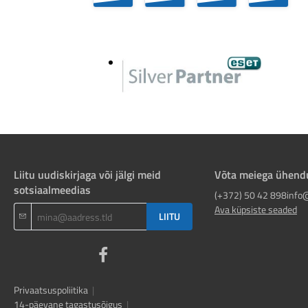
Liitu uudiskirjaga või jälgi meid
Võta meiega ühend
sotsiaalmeedias
(+372) 50 42 898
info
Ava küpsiste seaded
LIITU
Privaatsuspoliitika
|
14-päevane tagastusõigus
|