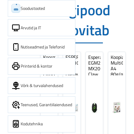
Digipood
Soodustooted
soovitab
Arvutid ja IT
Nutiseadmed ja Telefonid
Koormarihm
ESPERANZA
Esperanza
Koopiapabe
10m
EZA106
EGM209G
MultiOffice
Printerid & kontor
(9,5+0,5m)
-
MX209
A4
ERGO
Laetavad
Claw
80g/m2,
Pikk
patareid
Optiline
500
pinguti,
Ni-
Mänguri
lehte
Võrk & turvalahendused
Sinine
MH
Hiir
3Re
1tk
AA
(kogus
2600MAH
5
Teenused, Garantiilaiendused
4 tk
pakki)
Kodutehnika