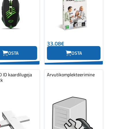
33.08€
OSTA
OSTA
 ID kaardilugeja
Arvutikomplekteerimine
tk