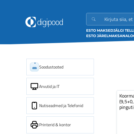
ESTO MAKSED
JÄLGI TEL
ESTO JÄRELMAKS
ANALOO
Soodustooted
Arvutid ja IT
Koorm
(9,5+0
Nutiseadmed ja Telefonid
pinguti
Printerid & kontor