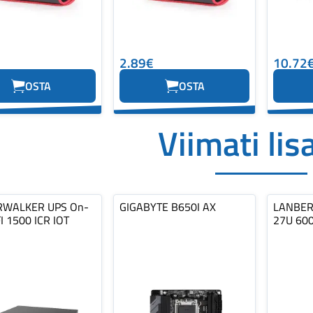
2.89€
10.72
OSTA
OSTA
Viimati lis
WALKER UPS On-
GIGABYTE B650I AX
LANBERG
FI 1500 ICR IOT
27U 60