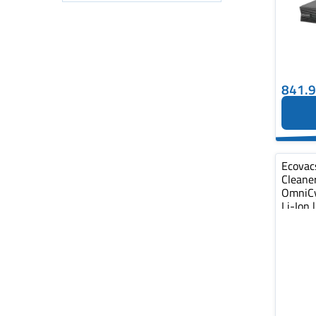
841.
Ecovac
Cleane
OmniCy
Li-Ion 
capacity