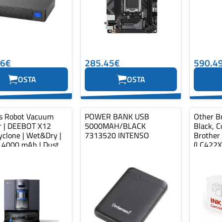
96€
285.45€
590.4
OSTA
OSTA
s Robot Vacuum
POWER BANK USB
Other Br
r | DEEBOT X12
5000MAH/BLACK
Black, C
clone | Wet&Dry |
7313520 INTENSO
Brother
| 4000 mAh | Dust
(LC422X
...