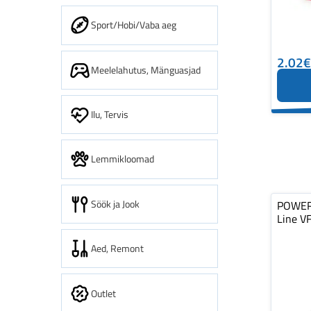
Sport/Hobi/Vaba aeg
2.02€
Meelelahutus, Mänguasjad
Ilu, Tervis
Lemmikloomad
Söök ja Jook
POWER
Line V
Aed, Remont
Outlet