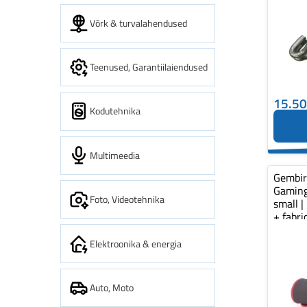
Võrk & turvalahendused
Teenused, Garantiilaiendused
15.5
Kodutehnika
Multimeedia
Gembi
Gaming
Foto, Videotehnika
small |
+ fabr
pad...
Elektroonika & energia
Auto, Moto