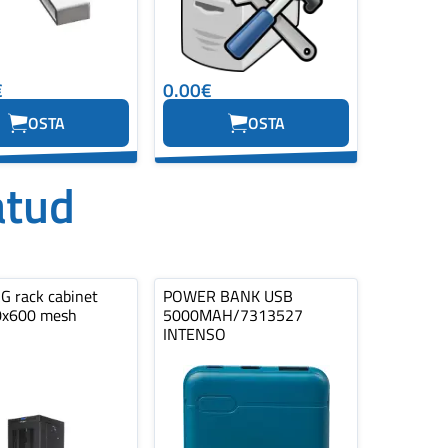
€
0.00€
OSTA
OSTA
atud
 rack cabinet
POWER BANK USB
0x600 mesh
5000MAH/7313527
INTENSO