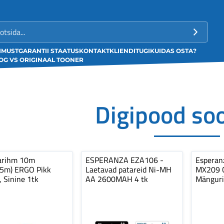
LIMUST
GARANTII STAATUS
KONTAKT
KLIENDITUGI
KUIDAS OSTA?
G VS ORIGINAAL TOONER
Digipood so
arihm 10m
ESPERANZA EZA106 -
Espera
,5m) ERGO Pikk
Laetavad patareid Ni-MH
MX209 C
, Sinine 1tk
AA 2600MAH 4 tk
Mänguri