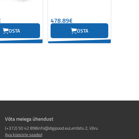
€
478.89€
OSTA
OSTA
Võta meiega ühendust
(+372) 50 42 898
info@digipood.eu
Lembitu 2, Võru
Ava küpsiste seaded