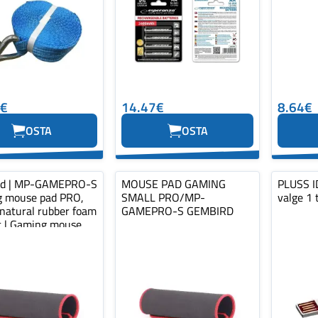
0€
14.47€
8.64€
OSTA
OSTA
rd | MP-GAMEPRO-S
MOUSE PAD GAMING
PLUSS ID
 mouse pad PRO,
SMALL PRO/MP-
valge 1 
 natural rubber foam
GAMEPRO-S GEMBIRD
ic | Gaming mouse