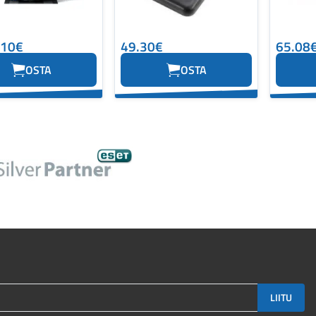
.10€
49.30€
65.08
OSTA
OSTA
LIITU