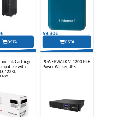
9€
49.30€
OSTA
OSTA
and Ink Cartridge
POWERWALK VI 1200 RLE
ompatible with
Power Walker UPS
 LC422XL
LBK)