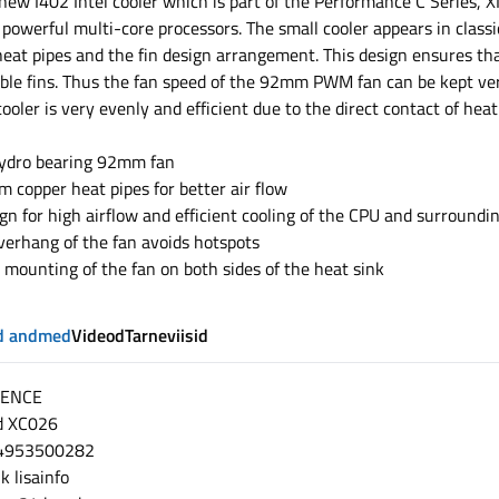
new I402 Intel cooler which is part of the Performance C Series,
r powerful multi-core processors. The small cooler appears in clas
 heat pipes and the fin design arrangement. This design ensures tha
le fins. Thus the fan speed of the 92mm PWM fan can be kept ver
ooler is very evenly and efficient due to the direct contact of hea
hydro bearing 92mm fan
 copper heat pipes for better air flow
ign for high airflow and efficient cooling of the CPU and surroun
overhang of the fan avoids hotspots
e mounting of the fan on both sides of the heat sink
ed andmed
Videod
Tarneviisid
LENCE
d
XC026
4953500282
nk
lisainfo