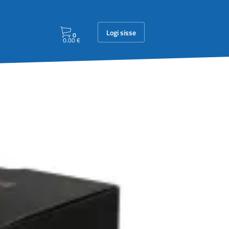
Logi sisse
0
0.00
€