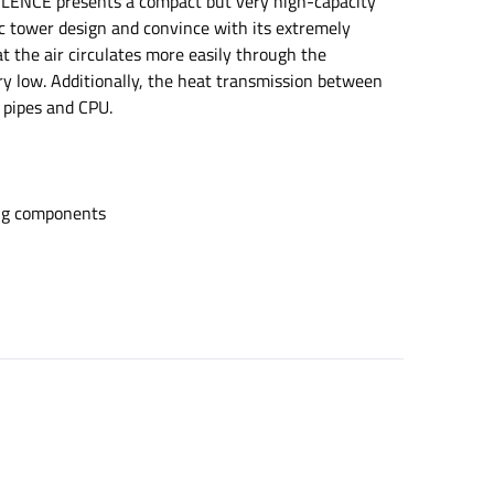
 XILENCE presents a compact but very high-capacity
EUR,
sic tower design and convince with its extremely
free
t the air circulates more easily through the
shipping
y low. Additionally, the heat transmission between
over
t pipes and CPU.
200
EUR,
14-
day
ding components
returns