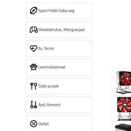
Sport/Hobi/Vaba aeg
Meelelahutus, Mänguasjad
Ilu, Tervis
Lemmikloomad
Söök ja Jook
Aed, Remont
Outlet