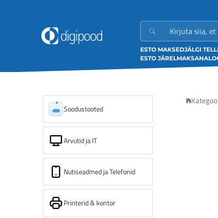
ESTO MAKSED
JÄLGI TEL
ESTO JÄRELMAKS
ANALOO
Kategoo
Soodustooted
Arvutid ja IT
Nutiseadmed ja Telefonid
Printerid & kontor