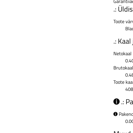
Garantiia
.: Üld
Toote vär
Bla
.: Kaa
Netokaal
0.4
Brutokaa
0.4
Toote kaa
408
.: P
Pakend
0.0