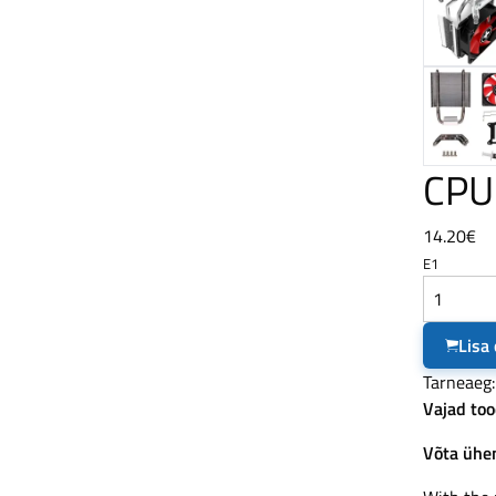
CPU
14.20€
E1
Lisa
Tarneaeg:
Vajad too
Võta ühen