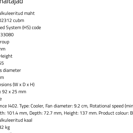
näitajad
lkuleeritud maht
02312 cubm
ed System (HS) code
733080
group
mm
Height
55
s diameter
mm
sions (W x D x H)
x 92 x 25 mm
e
ence I402. Type: Cooler, Fan diameter: 9.2 cm, Rotational speed (m
th: 101.4 mm, Depth: 72.7 mm, Height: 137 mm. Product colour: Bl
lkuleeritud kaal
82 kg