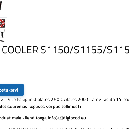
 COOLER S1150/S1155/S115
 ostukorvi
 2 - 4 tp
Pakipunkt alates 2.50 €
Alates 200 € tarne tasuta
14-pä
det suuremas koguses või püsitellimust?
dust meie klienditoega info[at]digipood.eu