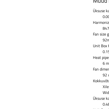
Muud 
Üksuse ka
0.0
Harmoniz
84
Fan size 
92
Unit Box 
0.1
Heat pipe
6 
Fan dimen
92 
Kokkuvõt
Xil
Wid
Üksuse ka
0.4