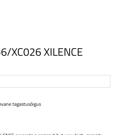
6/XC026 XILENCE
Shipping,
evane tagastusõigus
parcel
point
from
2.50