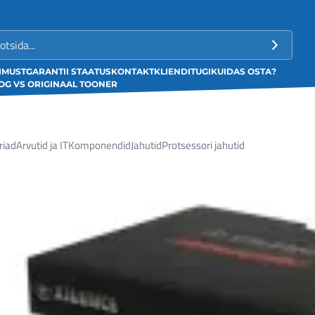
LIMUST
GARANTII STAATUS
KONTAKT
KLIENDITUGI
KUIDAS OSTA?
G VS ORIGINAAL TOONER
riad
Arvutid ja IT
Komponendid
Jahutid
Protsessori jahutid