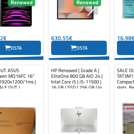
92€
630.55€
16.98
OSTA
OSTA
UT. ASUS
HP Renewed | Grade A |
SALE OU
reen MQ16FC 16"
EliteOne 800 G8 AIO 24 |
TAT3M1
1920x1200/1ms |
Intel Core i5 | i5-11500 |
Compact
ALE OUT. |
16 GB | SSD | 256 GB | In...
slots, B
een OLED MQ16FC |
Compact 