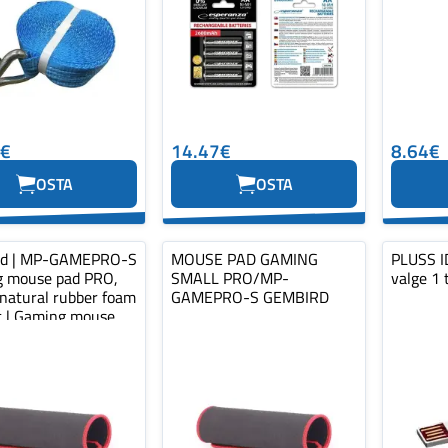
0€
14.47€
8.64€
OSTA
OSTA
rd | MP-GAMEPRO-S
MOUSE PAD GAMING
PLUSS ID
 mouse pad PRO,
SMALL PRO/MP-
valge 1 
 natural rubber foam
GAMEPRO-S GEMBIRD
ic | Gaming mouse