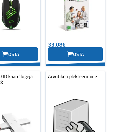
33.08€
OSTA
OSTA
 ID kaardilugeja
Arvutikomplekteerimine
tk