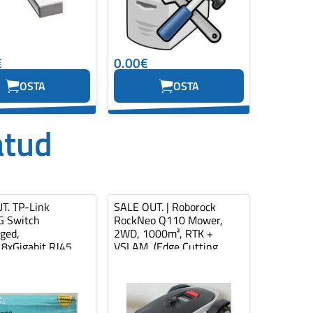
€
0.00€
OSTA
OSTA
atud
T. TP-Link
SALE OUT. | Roborock
 Switch
RockNeo Q110 Mower,
ged,
2WD, 1000m², RTK +
,8xGigabit RJ45
VSLAM, (Edge Cutting
lastic case | SALE
module sold separat...