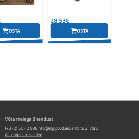
€
28.53€
OSTA
OSTA
Võta meiega ühendust
(+372) 50 42 898
info@digipood.eu
Lembitu 2, Võru
Ava küpsiste seaded