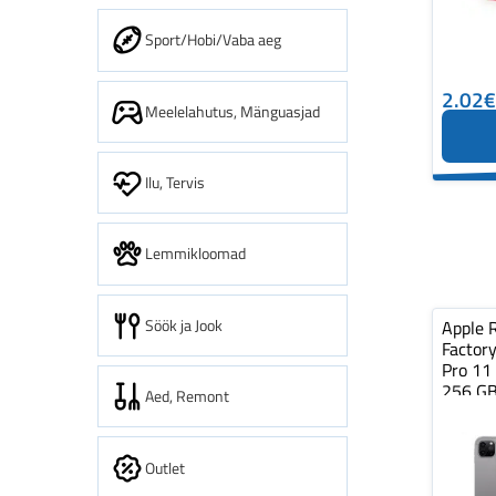
Sport/Hobi/Vaba aeg
2.02€
Meelelahutus, Mänguasjad
Ilu, Tervis
Lemmikloomad
Söök ja Jook
Apple 
Factory
Pro 11 
256 GB
Aed, Remont
Outlet