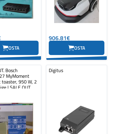
€
906.81€
OSTA
OSTA
T. Bosch
Digitus
27 MyMoment
 toaster, 950 W, 2
eige | SALE OUT.
Toaster...