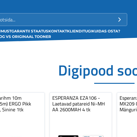
LIMUST
GARANTII STAATUS
KONTAKT
KLIENDITUGI
KUIDAS OSTA?
G VS ORIGINAAL TOONER
Digipood so
arihm 10m
ESPERANZA EZA106 -
Espera
,5m) ERGO Pikk
Laetavad patareid Ni-MH
MX209 C
, Sinine 1tk
AA 2600MAH 4 tk
Mänguri