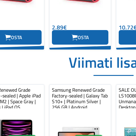
2.89€
10.72
OSTA
OSTA
Viimati lis
Renewed Grade
Samsung Renewed Grade
SALE OU
-sealed | Apple iPad
Factory-sealed | Galaxy Tab
LS1008G
M2 | Space Gray |
S10+ | Platinum Silver |
Unmana
 | iPad OS
256 GB | Android
Desktop
Ports, P
OUT. D...