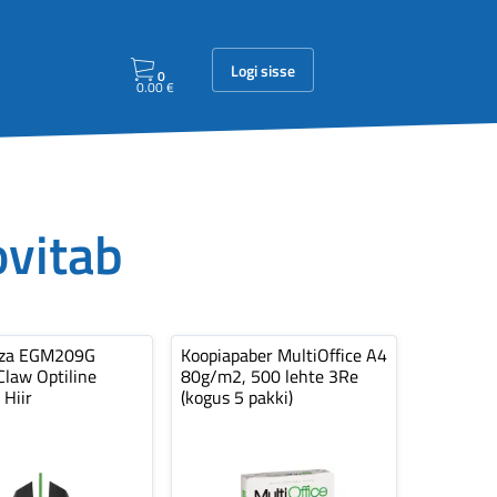
Logi sisse
0
0.00
€
ovitab
nza EGM209G
Koopiapaber MultiOffice A4
law Optiline
80g/m2, 500 lehte 3Re
 Hiir
(kogus 5 pakki)