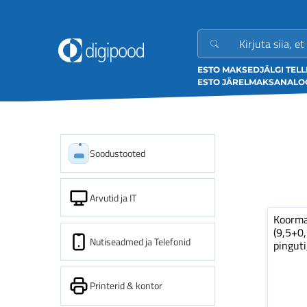
ESTO MAKSED
JÄLGI TEL
ESTO JÄRELMAKS
ANALOO
Soodustooted
Arvutid ja IT
Koorm
(9,5+0
Nutiseadmed ja Telefonid
pinguti
Printerid & kontor