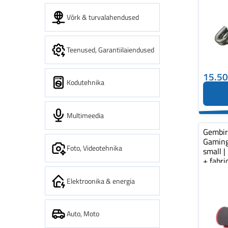
Võrk & turvalahendused
Teenused, Garantiilaiendused
15.5
Kodutehnika
Multimeedia
Gembi
Gaming
Foto, Videotehnika
small |
+ fabr
pad...
Elektroonika & energia
Auto, Moto