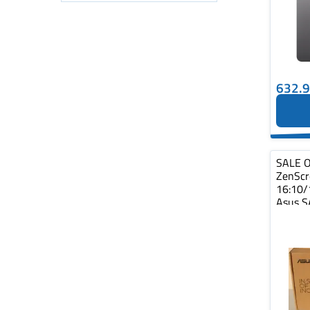
632.
SALE O
ZenSc
16:10/
Asus S
ZenScr
1...