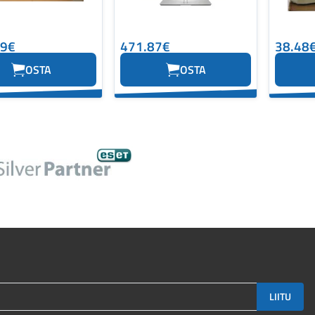
59€
471.87€
38.48
OSTA
OSTA
LIITU