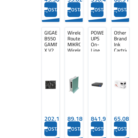
OSTA
OSTA
OSTA
OSTA
GIGABYTE
Wireless
POWERWALKER
Other
B550
Router
UPS
Brand
GAMING
MIKROTIK
On-
Ink
X V2
Wireless
Line
Cartridge
AM4
Router
VFI
Black,
DDR4
Wi-Fi
1500
Compatible
2xM.2
6
ICR
with
IEEE
IOT
Brother
802.11ax
LC422XL
4x10/100/1000M
(LC422XLB
L41G-
2AXD
202.12€
89.18€
841.96€
65.08€
OSTA
OSTA
OSTA
OSTA