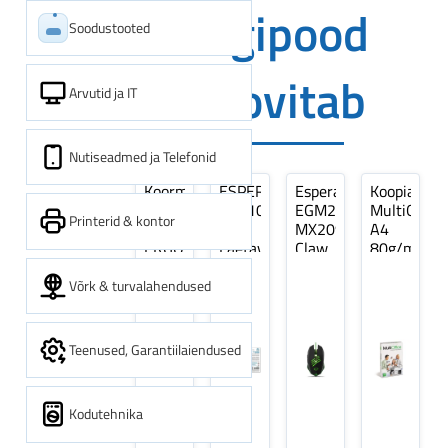
Digipood
Soodustooted
soovitab
Arvutid ja IT
Nutiseadmed ja Telefonid
Koormarihm
ESPERANZA
Esperanza
Koopiapabe
10m
EZA106
EGM209G
MultiOffice
Printerid & kontor
(9,5+0,5m)
-
MX209
A4
ERGO
Laetavad
Claw
80g/m2,
Pikk
patareid
Optiline
500
pinguti,
Ni-
Mänguri
lehte
Võrk & turvalahendused
Sinine
MH
Hiir
3Re
1tk
AA
(kogus
2600MAH
5
Teenused, Garantiilaiendused
4 tk
pakki)
Kodutehnika