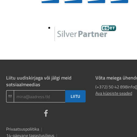
Liitu uudiskirjaga või jälgi meid
Võta meiega ühend
sotsiaalmeedias
(+372) 50 42 898
info
Ava küpsiste seaded
LIITU
Privaatsuspoliitika
|
14-päevane tagastusõigus
|