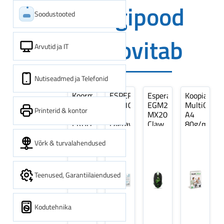
Digipood
Soodustooted
soovitab
Arvutid ja IT
Nutiseadmed ja Telefonid
Koormarihm
ESPERANZA
Esperanza
Koopiapabe
10m
EZA106
EGM209G
MultiOffice
Printerid & kontor
(9,5+0,5m)
-
MX209
A4
ERGO
Laetavad
Claw
80g/m2,
Pikk
patareid
Optiline
500
pinguti,
Ni-
Mänguri
lehte
Võrk & turvalahendused
Sinine
MH
Hiir
3Re
1tk
AA
(kogus
2600MAH
5
Teenused, Garantiilaiendused
4 tk
pakki)
Kodutehnika