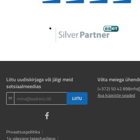
256
GB |
In...
Liitu uudiskirjaga või jälgi meid
Võta meiega ühend
sotsiaalmeedias
(+372) 50 42 898
info
Ava küpsiste seaded
LIITU
Privaatsuspoliitika
|
14-päevane tagastusõigus
|