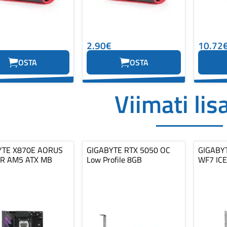
2.90€
10.72
OSTA
OSTA
Viimati lis
YTE X870E AORUS
GIGABYTE RTX 5050 OC
GIGABYT
R AM5 ATX MB
Low Profile 8GB
WF7 IC