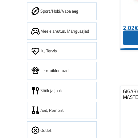
Sport/Hobi/Vaba aeg
2.02€
Meelelahutus, Mänguasjad
Ilu, Tervis
Lemmikloomad
Söök ja Jook
GIGAB
MASTE
Aed, Remont
Outlet