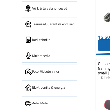
Võrk & turvalahendused
Teenused, Garantiilaiendused
15.5
Kodutehnika
Multimeedia
Gembi
Gaming
Foto, Videotehnika
small |
+ fabr
pad...
Elektroonika & energia
Auto, Moto