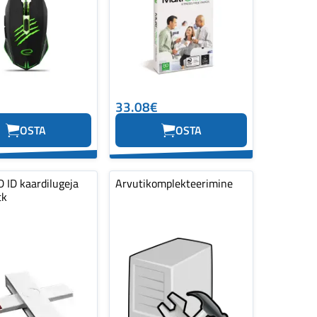
33.08€
OSTA
OSTA
 ID kaardilugeja
Arvutikomplekteerimine
tk