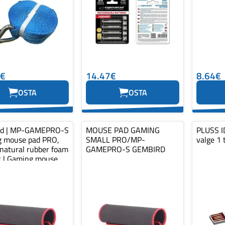
0€
14.47€
8.64€
OSTA
OSTA
rd | MP-GAMEPRO-S
MOUSE PAD GAMING
PLUSS ID
 mouse pad PRO,
SMALL PRO/MP-
valge 1 
 natural rubber foam
GAMEPRO-S GEMBIRD
ic | Gaming mouse