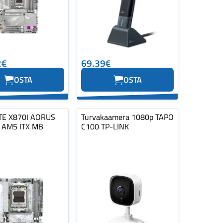
2€
69.39€
OSTA
OSTA
TE X870I AORUS
Turvakaamera 1080p TAPO
 AM5 ITX MB
C100 TP-LINK