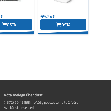
9€
69.24€
OSTA
OSTA
Võta meiega ühendust
(+372) 50 42 898
info@digipood.eu
Lembitu 2, Võru
Ava küpsiste seaded