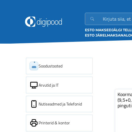
ESTO MAKSED
JÄLGI TEL
ESTO JÄRELMAKS
ANALOO
Soodustooted
Arvutid ja IT
Koorm
(9,5+0
Nutiseadmed ja Telefonid
pinguti
Printerid & kontor