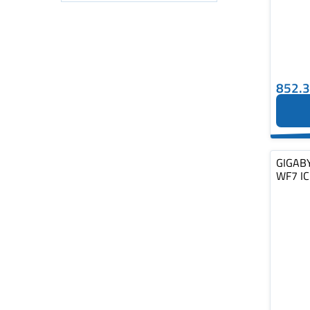
852.
GIGABY
WF7 I