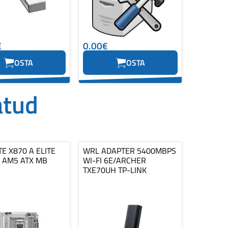
€
0.00€
OSTA
OSTA
atud
E X870 A ELITE
WRL ADAPTER 5400MBPS
E AM5 ATX MB
WI-FI 6E/ARCHER
TXE70UH TP-LINK