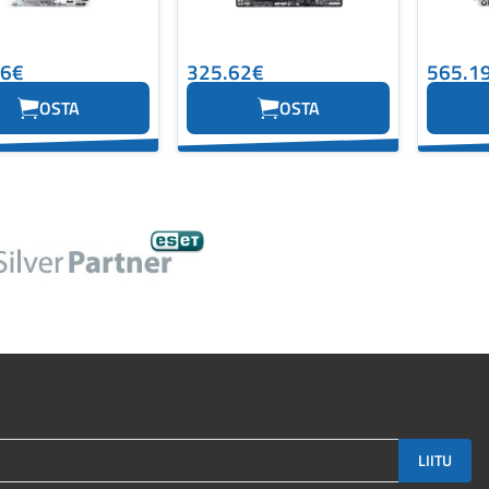
66€
325.62€
565.1
OSTA
OSTA
LIITU