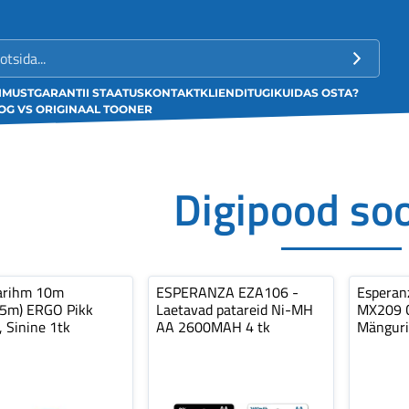
LIMUST
GARANTII STAATUS
KONTAKT
KLIENDITUGI
KUIDAS OSTA?
G VS ORIGINAAL TOONER
Digipood so
arihm 10m
ESPERANZA EZA106 -
Espera
,5m) ERGO Pikk
Laetavad patareid Ni-MH
MX209 C
, Sinine 1tk
AA 2600MAH 4 tk
Mänguri