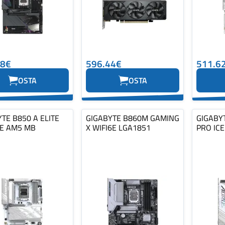
38€
596.44€
511.6
OSTA
OSTA
TE B850 A ELITE
GIGABYTE B860M GAMING
GIGABY
CE AM5 MB
X WIFI6E LGA1851
PRO ICE