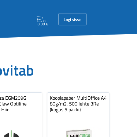
Logi sisse
0
0.00
€
ovitab
nza EGM209G
Koopiapaber MultiOffice A4
law Optiline
80g/m2, 500 lehte 3Re
 Hiir
(kogus 5 pakki)