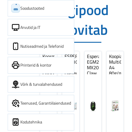
Digipood
Soodustooted
soovitab
Arvutid ja IT
Nutiseadmed ja Telefonid
Koormarihm
ESPERANZA
Esperanza
Koopiapabe
10m
EZA106
EGM209G
MultiOffice
Printerid & kontor
(9,5+0,5m)
-
MX209
A4
ERGO
Laetavad
Claw
80g/m2,
Pikk
patareid
Optiline
500
pinguti,
Ni-
Mänguri
lehte
Võrk & turvalahendused
Sinine
MH
Hiir
3Re
1tk
AA
(kogus
2600MAH
5
Teenused, Garantiilaiendused
4 tk
pakki)
Kodutehnika