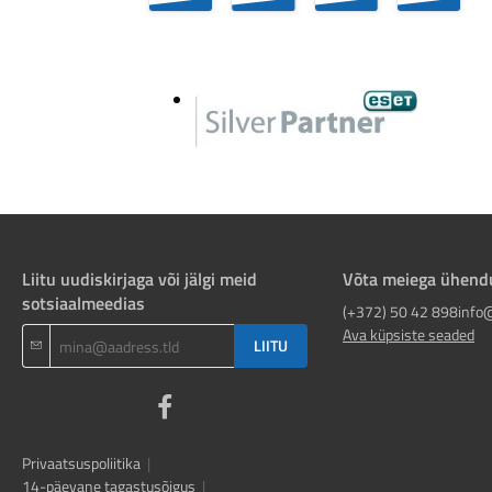
Liitu uudiskirjaga või jälgi meid
Võta meiega ühend
sotsiaalmeedias
(+372) 50 42 898
info
Ava küpsiste seaded
LIITU
Privaatsuspoliitika
|
14-päevane tagastusõigus
|